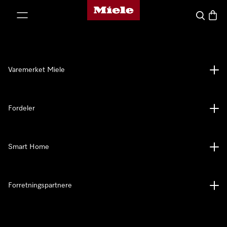
Mieles hjemmeside
 til innhold
Søk
Handl
Varemerket Miele
Fordeler
Smart Home
Forretningspartnere