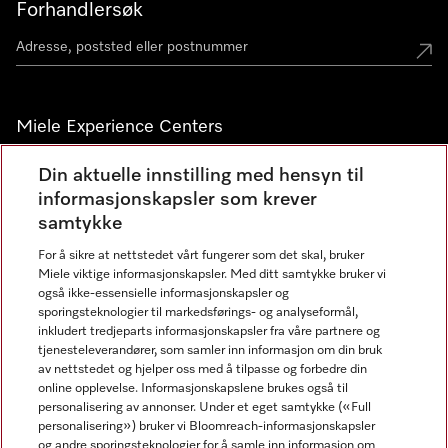
Forhandlersøk
Miele Experience Centers
Miele Experience Center Nesbru
Din aktuelle innstilling med hensyn til
informasjonskapsler som krever
Miele Outlet Nesbru
samtykke
For å sikre at nettstedet vårt fungerer som det skal, bruker
Nyhetsbrev
Miele viktige informasjonskapsler. Med ditt samtykke bruker vi
også ikke-essensielle informasjonskapsler og
sporingsteknologier til markedsførings- og analyseformål,
inkludert tredjeparts informasjonskapsler fra våre partnere og
tjenesteleverandører, som samler inn informasjon om din bruk
av nettstedet og hjelper oss med å tilpasse og forbedre din
online opplevelse. Informasjonskapslene brukes også til
personalisering av annonser. Under et eget samtykke («Full
personalisering») bruker vi Bloomreach-informasjonskapsler
og andre sporingsteknologier for å samle inn informasjon om