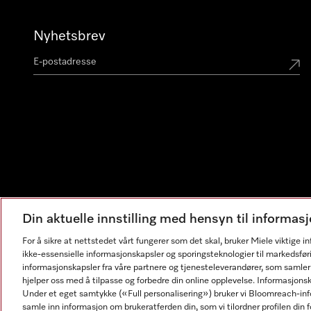
Nyhetsbrev
Din aktuelle innstilling med hensyn til informa
For å sikre at nettstedet vårt fungerer som det skal, bruker Miele viktige 
ikke-essensielle informasjonskapsler og sporingsteknologier til markedsfør
informasjonskapsler fra våre partnere og tjenesteleverandører, som samler
hjelper oss med å tilpasse og forbedre din online opplevelse. Informasjons
Under et eget samtykke («Full personalisering») bruker vi Bloomreach-inf
samle inn informasjon om brukeratferden din, som vi tilordner profilen din fo