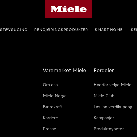
Mieles hjemmeside
STØVSUGING
RENGJØRINGSPRODUKTER
SMART HOME
SE
•
Varemerket Miele
Fordeler
Om oss
Hvorfor velge Miele
Miele Norge
Miele Club
Bærekraft
Løs inn verdikupong
Karriere
Kampanjer
Presse
Produktnyheter