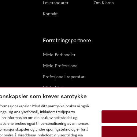
Leverandører
Om Klarna
Kontakt
Forretningspartnere
Miele Forhandler
Miele Professional
Profesjonell reparatør
Miele Marine
sjonskapsler som krever samtykke
Arkitekter & byggherrer
informasjonskapsler. Med ditt samtykke bruker vi også
ings- og analyseformål, inkludert tredjeparts
 inn informasjon om din bruk av nettstedet og
kapslene brukes også til personalisering av annonser.
ormasjonskapsler og andre sporingsteknologier for å
r bedre å skreddersy innholdet vi viser til deg via