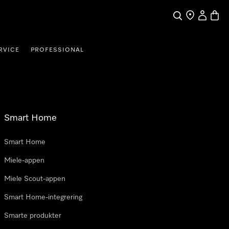
Søk
Finn en forha
Min Kont
Handl
RVICE
PROFESSIONAL
Smart Home
Smart Home
Miele-appen
Miele Scout-appen
Smart Home-integrering
Smarte produkter