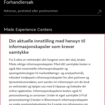
Forhandlersøk
Miele Experience Centers
Miele Experience Center Nesbru
Din aktuelle innstilling med hensyn til
informasjonskapsler som krever
Miele Outlet Nesbru
samtykke
For å sikre at nettstedet vårt fungerer som det skal, bruker
Nyhetsbrev
Miele viktige informasjonskapsler. Med ditt samtykke bruker vi
også ikke-essensielle informasjonskapsler og
sporingsteknologier til markedsførings- og analyseformål,
inkludert tredjeparts informasjonskapsler fra våre partnere og
tjenesteleverandører, som samler inn informasjon om din bruk
av nettstedet og hjelper oss med å tilpasse og forbedre din
online opplevelse. Informasjonskapslene brukes også til
personalisering av annonser. Under et eget samtykke («Full
personalisering») bruker vi Bloomreach-informasjonskapsler
og andre sporingsteknologier for å samle inn informasjon om