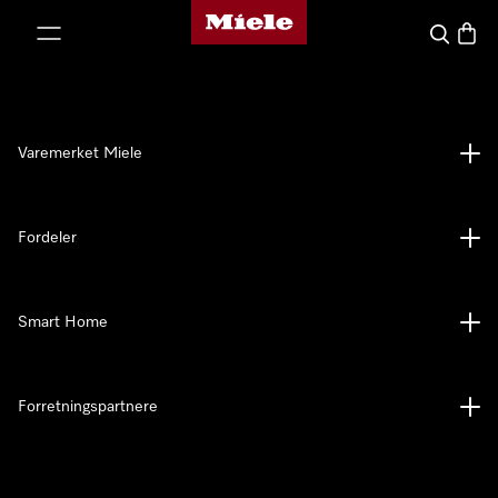
Mieles hjemmeside
 til innhold
Søk
Handl
Varemerket Miele
Fordeler
Smart Home
Forretningspartnere