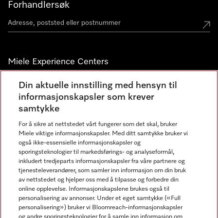
Forhandlersøk
Miele Experience Centers
Miele Experience Center Nesbru
Din aktuelle innstilling med hensyn til
informasjonskapsler som krever
Miele Outlet Nesbru
samtykke
For å sikre at nettstedet vårt fungerer som det skal, bruker
Nyhetsbrev
Miele viktige informasjonskapsler. Med ditt samtykke bruker vi
også ikke-essensielle informasjonskapsler og
sporingsteknologier til markedsførings- og analyseformål,
inkludert tredjeparts informasjonskapsler fra våre partnere og
tjenesteleverandører, som samler inn informasjon om din bruk
av nettstedet og hjelper oss med å tilpasse og forbedre din
online opplevelse. Informasjonskapslene brukes også til
personalisering av annonser. Under et eget samtykke («Full
personalisering») bruker vi Bloomreach-informasjonskapsler
og andre sporingsteknologier for å samle inn informasjon om