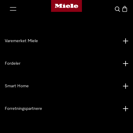
Mieles hjemmeside
 til innhold
Søk
Handl
Varemerket Miele
Fordeler
Smart Home
Forretningspartnere