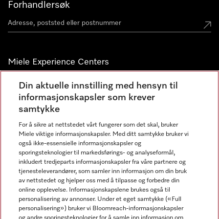
Forhandlersøk
Miele Experience Centers
Miele Experience Center Nesbru
Din aktuelle innstilling med hensyn til
informasjonskapsler som krever
Miele Outlet Nesbru
samtykke
For å sikre at nettstedet vårt fungerer som det skal, bruker
Nyhetsbrev
Miele viktige informasjonskapsler. Med ditt samtykke bruker vi
også ikke-essensielle informasjonskapsler og
sporingsteknologier til markedsførings- og analyseformål,
inkludert tredjeparts informasjonskapsler fra våre partnere og
tjenesteleverandører, som samler inn informasjon om din bruk
av nettstedet og hjelper oss med å tilpasse og forbedre din
online opplevelse. Informasjonskapslene brukes også til
personalisering av annonser. Under et eget samtykke («Full
personalisering») bruker vi Bloomreach-informasjonskapsler
og andre sporingsteknologier for å samle inn informasjon om