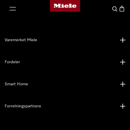
Mieles hjemmeside
 til innhold
Søk
Handl
Varemerket Miele
Fordeler
Smart Home
Forretningspartnere