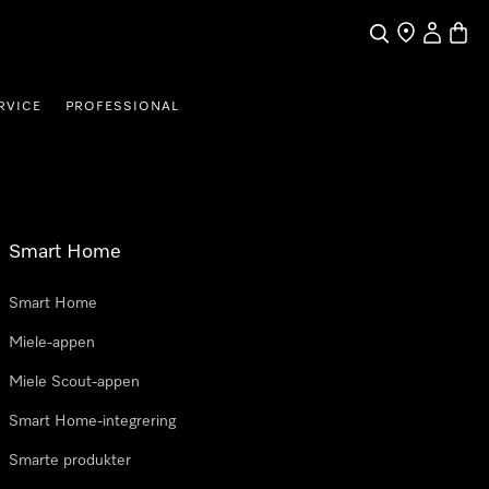
Søk
Finn en forha
Min Kont
Handl
RVICE
PROFESSIONAL
Smart Home
Smart Home
Miele-appen
Miele Scout-appen
Smart Home-integrering
Smarte produkter