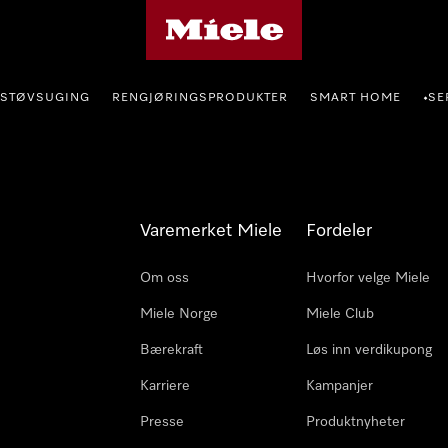
Mieles hjemmeside
STØVSUGING
RENGJØRINGSPRODUKTER
SMART HOME
SE
•
Varemerket Miele
Fordeler
Om oss
Hvorfor velge Miele
Miele Norge
Miele Club
Bærekraft
Løs inn verdikupong
Karriere
Kampanjer
Presse
Produktnyheter