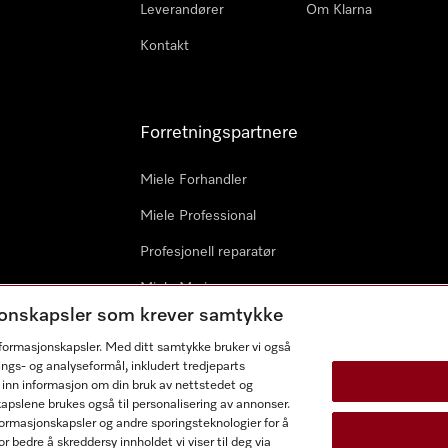
Leverandører
Om Klarna
Kontakt
Forretningspartnere
Miele Forhandler
Miele Professional
Profesjonell reparatør
Miele Marine
sjonskapsler som krever samtykke
Arkitekter & byggherrer
informasjonskapsler. Med ditt samtykke bruker vi også
ings- og analyseformål, inkludert tredjeparts
 inn informasjon om din bruk av nettstedet og
kapslene brukes også til personalisering av annonser.
ormasjonskapsler og andre sporingsteknologier for å
r bedre å skreddersy innholdet vi viser til deg via