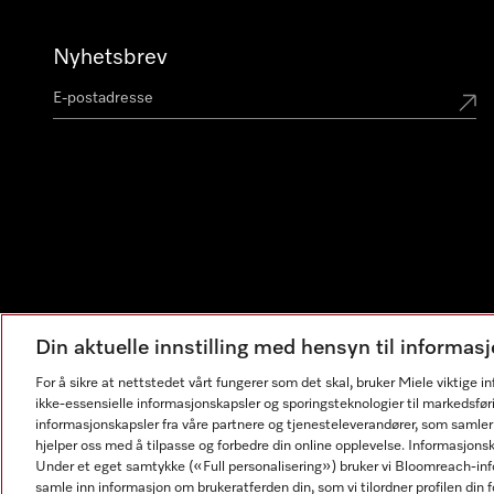
Nyhetsbrev
Din aktuelle innstilling med hensyn til informa
For å sikre at nettstedet vårt fungerer som det skal, bruker Miele viktige 
ikke-essensielle informasjonskapsler og sporingsteknologier til markedsfør
informasjonskapsler fra våre partnere og tjenesteleverandører, som samler
hjelper oss med å tilpasse og forbedre din online opplevelse. Informasjons
Under et eget samtykke («Full personalisering») bruker vi Bloomreach-inf
samle inn informasjon om brukeratferden din, som vi tilordner profilen din fo