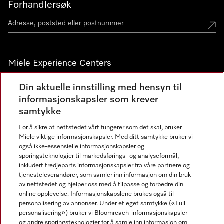
Forhandlersøk
Miele Experience Centers
Miele Experience Center Nesbru
Din aktuelle innstilling med hensyn til
informasjonskapsler som krever
Miele Outlet Nesbru
samtykke
For å sikre at nettstedet vårt fungerer som det skal, bruker
Nyhetsbrev
Miele viktige informasjonskapsler. Med ditt samtykke bruker vi
også ikke-essensielle informasjonskapsler og
sporingsteknologier til markedsførings- og analyseformål,
inkludert tredjeparts informasjonskapsler fra våre partnere og
tjenesteleverandører, som samler inn informasjon om din bruk
av nettstedet og hjelper oss med å tilpasse og forbedre din
online opplevelse. Informasjonskapslene brukes også til
personalisering av annonser. Under et eget samtykke («Full
personalisering») bruker vi Bloomreach-informasjonskapsler
og andre sporingsteknologier for å samle inn informasjon om