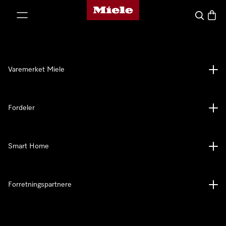
Mieles hjemmeside
 til innhold
Søk
Handl
Varemerket Miele
Fordeler
Smart Home
Forretningspartnere