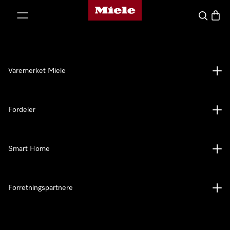
Mieles hjemmeside
 til innhold
Søk
Handl
Varemerket Miele
Fordeler
Smart Home
Forretningspartnere