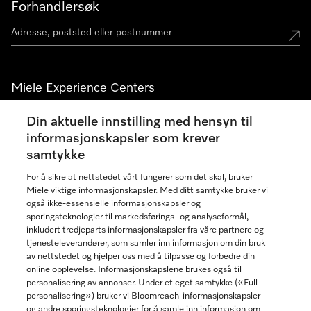
Forhandlersøk
Miele Experience Centers
Miele Experience Center Nesbru
Din aktuelle innstilling med hensyn til
informasjonskapsler som krever
Miele Outlet Nesbru
samtykke
For å sikre at nettstedet vårt fungerer som det skal, bruker
Nyhetsbrev
Miele viktige informasjonskapsler. Med ditt samtykke bruker vi
også ikke-essensielle informasjonskapsler og
sporingsteknologier til markedsførings- og analyseformål,
inkludert tredjeparts informasjonskapsler fra våre partnere og
tjenesteleverandører, som samler inn informasjon om din bruk
av nettstedet og hjelper oss med å tilpasse og forbedre din
online opplevelse. Informasjonskapslene brukes også til
personalisering av annonser. Under et eget samtykke («Full
personalisering») bruker vi Bloomreach-informasjonskapsler
og andre sporingsteknologier for å samle inn informasjon om