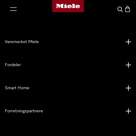
Mieles hjemmeside
 til innhold
Søk
Handl
Varemerket Miele
Fordeler
Smart Home
Forretningspartnere