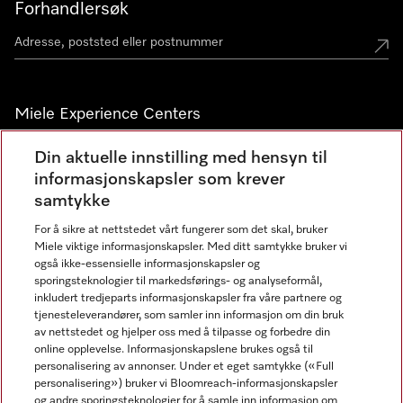
Forhandlersøk
Miele Experience Centers
Miele Experience Center Nesbru
Din aktuelle innstilling med hensyn til
informasjonskapsler som krever
Miele Outlet Nesbru
samtykke
For å sikre at nettstedet vårt fungerer som det skal, bruker
Nyhetsbrev
Miele viktige informasjonskapsler. Med ditt samtykke bruker vi
også ikke-essensielle informasjonskapsler og
sporingsteknologier til markedsførings- og analyseformål,
inkludert tredjeparts informasjonskapsler fra våre partnere og
tjenesteleverandører, som samler inn informasjon om din bruk
av nettstedet og hjelper oss med å tilpasse og forbedre din
online opplevelse. Informasjonskapslene brukes også til
personalisering av annonser. Under et eget samtykke («Full
personalisering») bruker vi Bloomreach-informasjonskapsler
og andre sporingsteknologier for å samle inn informasjon om