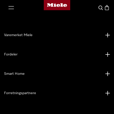
Mieles hjemmeside
 til innhold
Søk
Handl
Varemerket Miele
Fordeler
Smart Home
Forretningspartnere