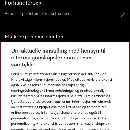
Forhandlersøk
Miele Experience Centers
Miele Experience Center Nesbru
Din aktuelle innstilling med hensyn til
informasjonskapsler som krever
Miele Outlet Nesbru
samtykke
For å sikre at nettstedet vårt fungerer som det skal, bruker
Nyhetsbrev
Miele viktige informasjonskapsler. Med ditt samtykke bruker vi
også ikke-essensielle informasjonskapsler og
sporingsteknologier til markedsførings- og analyseformål,
inkludert tredjeparts informasjonskapsler fra våre partnere og
tjenesteleverandører, som samler inn informasjon om din bruk
av nettstedet og hjelper oss med å tilpasse og forbedre din
online opplevelse. Informasjonskapslene brukes også til
personalisering av annonser. Under et eget samtykke («Full
personalisering») bruker vi Bloomreach-informasjonskapsler
og andre sporingsteknologier for å samle inn informasjon om