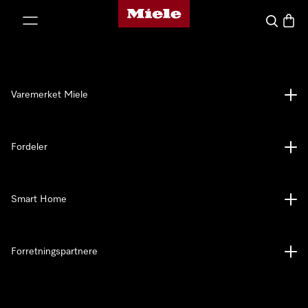
Mieles hjemmeside
 til innhold
Søk
Handl
Varemerket Miele
Fordeler
Smart Home
Forretningspartnere