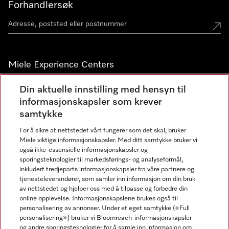
Forhandlersøk
Miele Experience Centers
Miele Experience Center Nesbru
Din aktuelle innstilling med hensyn til
informasjonskapsler som krever
Miele Outlet Nesbru
samtykke
For å sikre at nettstedet vårt fungerer som det skal, bruker
Nyhetsbrev
Miele viktige informasjonskapsler. Med ditt samtykke bruker vi
også ikke-essensielle informasjonskapsler og
sporingsteknologier til markedsførings- og analyseformål,
inkludert tredjeparts informasjonskapsler fra våre partnere og
tjenesteleverandører, som samler inn informasjon om din bruk
av nettstedet og hjelper oss med å tilpasse og forbedre din
online opplevelse. Informasjonskapslene brukes også til
personalisering av annonser. Under et eget samtykke («Full
personalisering») bruker vi Bloomreach-informasjonskapsler
og andre sporingsteknologier for å samle inn informasjon om