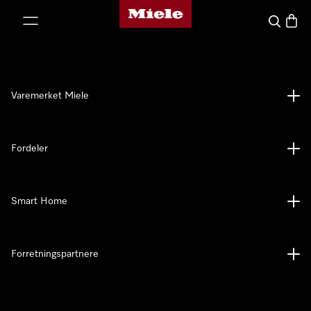
Mieles hjemmeside
 til innhold
Søk
Handl
Varemerket Miele
Fordeler
Smart Home
Forretningspartnere