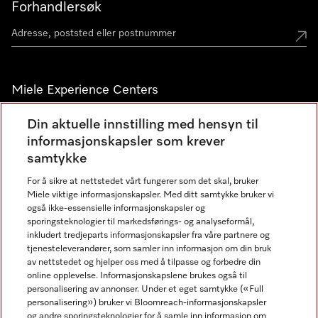
Forhandlersøk
Miele Experience Centers
Miele Experience Center Nesbru
Din aktuelle innstilling med hensyn til
informasjonskapsler som krever
Miele Outlet Nesbru
samtykke
For å sikre at nettstedet vårt fungerer som det skal, bruker
Nyhetsbrev
Miele viktige informasjonskapsler. Med ditt samtykke bruker vi
også ikke-essensielle informasjonskapsler og
sporingsteknologier til markedsførings- og analyseformål,
inkludert tredjeparts informasjonskapsler fra våre partnere og
tjenesteleverandører, som samler inn informasjon om din bruk
av nettstedet og hjelper oss med å tilpasse og forbedre din
online opplevelse. Informasjonskapslene brukes også til
personalisering av annonser. Under et eget samtykke («Full
personalisering») bruker vi Bloomreach-informasjonskapsler
og andre sporingsteknologier for å samle inn informasjon om