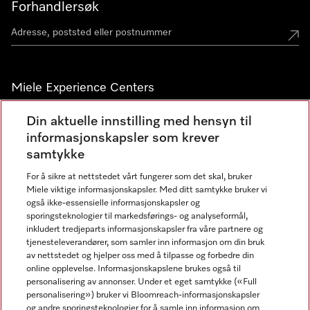
Forhandlersøk
Miele Experience Centers
Miele Experience Center Nesbru
Din aktuelle innstilling med hensyn til
informasjonskapsler som krever
Miele Outlet Nesbru
samtykke
For å sikre at nettstedet vårt fungerer som det skal, bruker
Nyhetsbrev
Miele viktige informasjonskapsler. Med ditt samtykke bruker vi
også ikke-essensielle informasjonskapsler og
sporingsteknologier til markedsførings- og analyseformål,
inkludert tredjeparts informasjonskapsler fra våre partnere og
tjenesteleverandører, som samler inn informasjon om din bruk
av nettstedet og hjelper oss med å tilpasse og forbedre din
online opplevelse. Informasjonskapslene brukes også til
personalisering av annonser. Under et eget samtykke («Full
personalisering») bruker vi Bloomreach-informasjonskapsler
og andre sporingsteknologier for å samle inn informasjon om