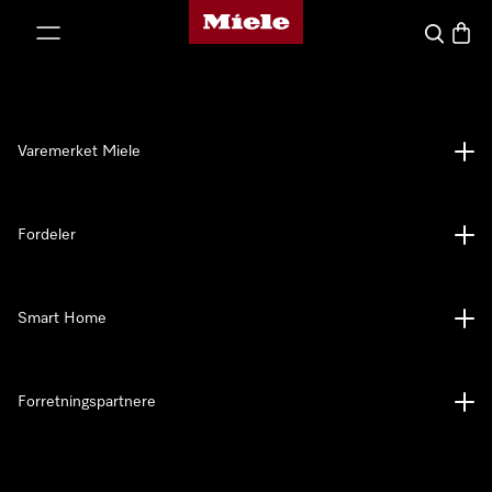
Mieles hjemmeside
 til innhold
Søk
Handl
Varemerket Miele
Fordeler
Smart Home
Forretningspartnere