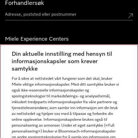
Forhandlersøk
Miele Experience Centers
Miele Experience Center Nesbru
Din aktuelle innstilling med hensyn til
informasjonskapsler som krever
Miele Outlet Nesbru
samtykke
For å sikre at nettstedet vårt fungerer som det skal, bruker
Nyhetsbrev
Miele viktige informasjonskapsler. Med ditt samtykke bruker vi
også ikke-essensielle informasjonskapsler og
sporingsteknologier til markedsførings- og analyseformål,
inkludert tredjeparts informasjonskapsler fra våre partnere og
tjenesteleverandører, som samler inn informasjon om din bruk
av nettstedet og hjelper oss med å tilpasse og forbedre din
online opplevelse. Informasjonskapslene brukes også til
personalisering av annonser. Under et eget samtykke («Full
personalisering») bruker vi Bloomreach-informasjonskapsler
og andre sporingsteknologier for å samle inn informasjon om