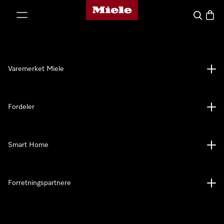
Mieles hjemmeside
 til innhold
Søk
Handl
Varemerket Miele
Fordeler
Smart Home
Forretningspartnere