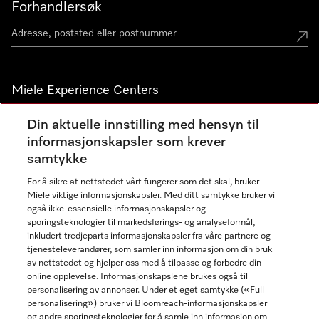
Forhandlersøk
Miele Experience Centers
Miele Experience Center Nesbru
Din aktuelle innstilling med hensyn til
informasjonskapsler som krever
Miele Outlet Nesbru
samtykke
For å sikre at nettstedet vårt fungerer som det skal, bruker
Nyhetsbrev
Miele viktige informasjonskapsler. Med ditt samtykke bruker vi
også ikke-essensielle informasjonskapsler og
sporingsteknologier til markedsførings- og analyseformål,
inkludert tredjeparts informasjonskapsler fra våre partnere og
tjenesteleverandører, som samler inn informasjon om din bruk
av nettstedet og hjelper oss med å tilpasse og forbedre din
online opplevelse. Informasjonskapslene brukes også til
personalisering av annonser. Under et eget samtykke («Full
personalisering») bruker vi Bloomreach-informasjonskapsler
og andre sporingsteknologier for å samle inn informasjon om