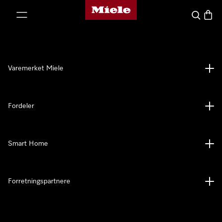
Mieles hjemmeside
 til innhold
Søk
Handl
Varemerket Miele
Fordeler
Smart Home
Forretningspartnere