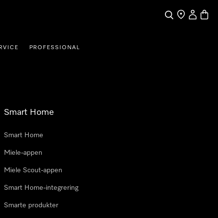
Søk
Finn en forha
Min Kont
Handl
RVICE
PROFESSIONAL
Smart Home
Smart Home
Miele-appen
Miele Scout-appen
Smart Home-integrering
Smarte produkter