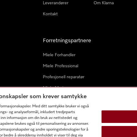
Leverandører
Om Klarna
Kontakt
Forretningspartnere
Miele Forhandler
Miele Professional
Profesjonell reparatør
Miele Marine
sjonskapsler som krever samtykke
Arkitekter & byggherrer
informasjonskapsler. Med ditt samtykke bruker vi også
ings- og analyseformål, inkludert tredjeparts
 inn informasjon om din bruk av nettstedet og
kapslene brukes også til personalisering av annonser.
ormasjonskapsler og andre sporingsteknologier for å
r bedre å skreddersy innholdet vi viser til deg via