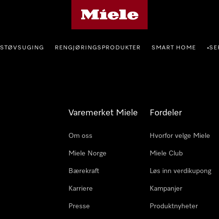
Mieles hjemmeside
STØVSUGING
RENGJØRINGSPRODUKTER
SMART HOME
SE
•
Varemerket Miele
Fordeler
Om oss
Hvorfor velge Miele
Miele Norge
Miele Club
Bærekraft
Løs inn verdikupong
Karriere
Kampanjer
Presse
Produktnyheter