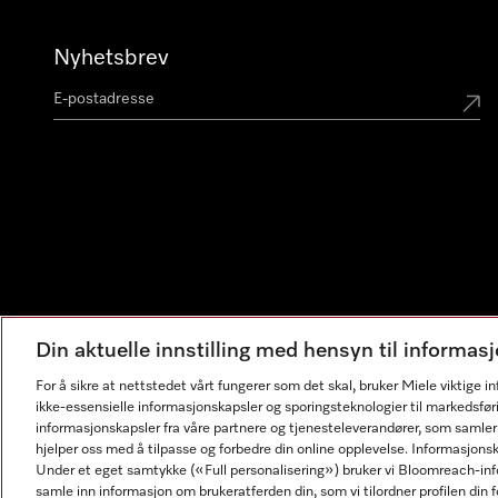
Nyhetsbrev
Din aktuelle innstilling med hensyn til informa
For å sikre at nettstedet vårt fungerer som det skal, bruker Miele viktige 
ikke-essensielle informasjonskapsler og sporingsteknologier til markedsfør
informasjonskapsler fra våre partnere og tjenesteleverandører, som samler
hjelper oss med å tilpasse og forbedre din online opplevelse. Informasjons
Under et eget samtykke («Full personalisering») bruker vi Bloomreach-inf
samle inn informasjon om brukeratferden din, som vi tilordner profilen din fo