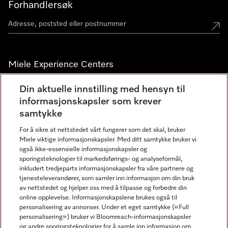
Forhandlersøk
Miele Experience Centers
Miele Experience Center Nesbru
Din aktuelle innstilling med hensyn til
informasjonskapsler som krever
Miele Outlet Nesbru
samtykke
For å sikre at nettstedet vårt fungerer som det skal, bruker
Nyhetsbrev
Miele viktige informasjonskapsler. Med ditt samtykke bruker vi
også ikke-essensielle informasjonskapsler og
sporingsteknologier til markedsførings- og analyseformål,
inkludert tredjeparts informasjonskapsler fra våre partnere og
tjenesteleverandører, som samler inn informasjon om din bruk
av nettstedet og hjelper oss med å tilpasse og forbedre din
online opplevelse. Informasjonskapslene brukes også til
personalisering av annonser. Under et eget samtykke («Full
personalisering») bruker vi Bloomreach-informasjonskapsler
og andre sporingsteknologier for å samle inn informasjon om