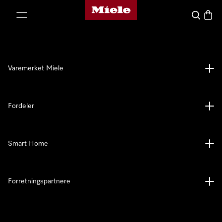
Mieles hjemmeside
 til innhold
Søk
Handl
Varemerket Miele
Fordeler
Smart Home
Forretningspartnere