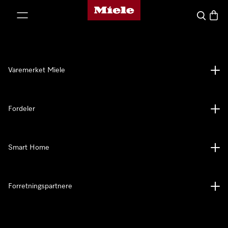
Mieles hjemmeside
 til innhold
Søk
Handl
Varemerket Miele
Fordeler
Smart Home
Forretningspartnere