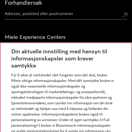
Forhandlersøk
Miele Experience Centers
Miele Experience Center Nesbru
Din aktuelle innstilling med hensyn til
informasjonskapsler som krever
Miele Outlet Nesbru
samtykke
For å sikre at nettstedet vårt fungerer som det skal, bruker
Nyhetsbrev
Miele viktige informasjonskapsler. Med ditt samtykke bruker vi
også ikke-essensielle informasjonskapsler og
sporingsteknologier til markedsførings- og analyseformål,
inkludert tredjeparts informasjonskapsler fra våre partnere og
tjenesteleverandører, som samler inn informasjon om din bruk
av nettstedet og hjelper oss med å tilpasse og forbedre din
online opplevelse. Informasjonskapslene brukes også til
personalisering av annonser. Under et eget samtykke («Full
personalisering») bruker vi Bloomreach-informasjonskapsler
og andre sporingsteknologier for å samle inn informasjon om