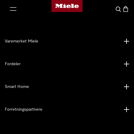
Mieles hjemmeside
 til innhold
Søk
Handl
Varemerket Miele
Fordeler
Smart Home
Forretningspartnere