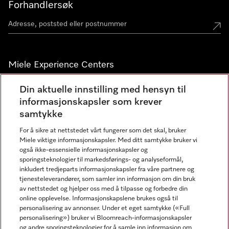
Forhandlersøk
Miele Experience Centers
Miele Experience Center Nesbru
Din aktuelle innstilling med hensyn til
informasjonskapsler som krever
Miele Outlet Nesbru
samtykke
For å sikre at nettstedet vårt fungerer som det skal, bruker
Nyhetsbrev
Miele viktige informasjonskapsler. Med ditt samtykke bruker vi
også ikke-essensielle informasjonskapsler og
sporingsteknologier til markedsførings- og analyseformål,
inkludert tredjeparts informasjonskapsler fra våre partnere og
tjenesteleverandører, som samler inn informasjon om din bruk
av nettstedet og hjelper oss med å tilpasse og forbedre din
online opplevelse. Informasjonskapslene brukes også til
personalisering av annonser. Under et eget samtykke («Full
personalisering») bruker vi Bloomreach-informasjonskapsler
og andre sporingsteknologier for å samle inn informasjon om