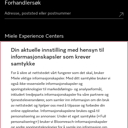
Forhandlersøk
Miele Experience Centers
Miele Experience Center Nesbru
Din aktuelle innstilling med hensyn til
informasjonskapsler som krever
Miele Outlet Nesbru
samtykke
For å sikre at nettstedet vårt fungerer som det skal, bruker
Nyhetsbrev
Miele viktige informasjonskapsler. Med ditt samtykke bruker vi
også ikke-essensielle informasjonskapsler og
sporingsteknologier til markedsførings- og analyseformål,
inkludert tredjeparts informasjonskapsler fra våre partnere og
tjenesteleverandører, som samler inn informasjon om din bruk
av nettstedet og hjelper oss med å tilpasse og forbedre din
online opplevelse. Informasjonskapslene brukes også til
personalisering av annonser. Under et eget samtykke («Full
personalisering») bruker vi Bloomreach-informasjonskapsler
og andre sporingsteknologier for å samle inn informasjon om