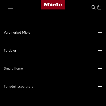
Mieles hjemmeside
 til innhold
Søk
Handl
Varemerket Miele
Fordeler
Smart Home
Forretningspartnere