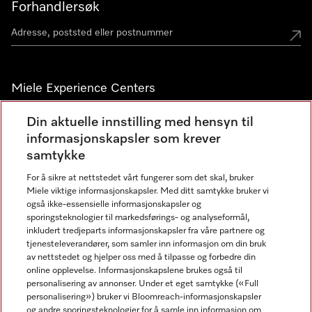
Forhandlersøk
Miele Experience Centers
Miele Experience Center Nesbru
Din aktuelle innstilling med hensyn til
informasjonskapsler som krever
Miele Outlet Nesbru
samtykke
For å sikre at nettstedet vårt fungerer som det skal, bruker
Nyhetsbrev
Miele viktige informasjonskapsler. Med ditt samtykke bruker vi
også ikke-essensielle informasjonskapsler og
sporingsteknologier til markedsførings- og analyseformål,
inkludert tredjeparts informasjonskapsler fra våre partnere og
tjenesteleverandører, som samler inn informasjon om din bruk
av nettstedet og hjelper oss med å tilpasse og forbedre din
online opplevelse. Informasjonskapslene brukes også til
personalisering av annonser. Under et eget samtykke («Full
personalisering») bruker vi Bloomreach-informasjonskapsler
og andre sporingsteknologier for å samle inn informasjon om