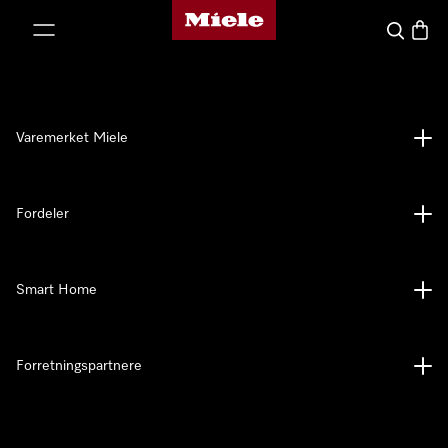
Mieles hjemmeside
 til innhold
Søk
Handl
Varemerket Miele
Fordeler
Smart Home
Forretningspartnere