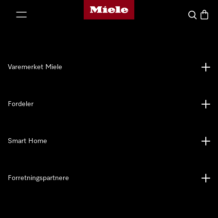
Mieles hjemmeside
 til innhold
Søk
Handl
Varemerket Miele
Fordeler
Smart Home
Forretningspartnere