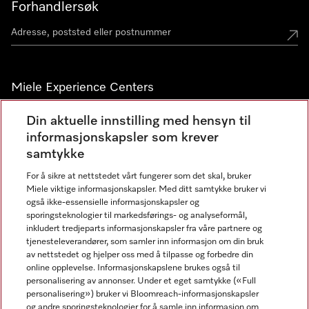
Forhandlersøk
Miele Experience Centers
Miele Experience Center Nesbru
Din aktuelle innstilling med hensyn til
informasjonskapsler som krever
Miele Outlet Nesbru
samtykke
For å sikre at nettstedet vårt fungerer som det skal, bruker
Nyhetsbrev
Miele viktige informasjonskapsler. Med ditt samtykke bruker vi
også ikke-essensielle informasjonskapsler og
sporingsteknologier til markedsførings- og analyseformål,
inkludert tredjeparts informasjonskapsler fra våre partnere og
tjenesteleverandører, som samler inn informasjon om din bruk
av nettstedet og hjelper oss med å tilpasse og forbedre din
online opplevelse. Informasjonskapslene brukes også til
personalisering av annonser. Under et eget samtykke («Full
personalisering») bruker vi Bloomreach-informasjonskapsler
og andre sporingsteknologier for å samle inn informasjon om