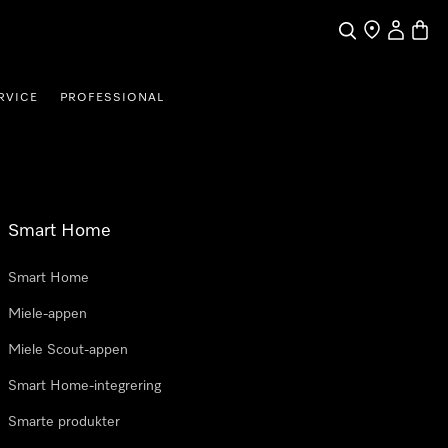
Søk
Finn en forha
Min Kont
Handl
RVICE
PROFESSIONAL
Smart Home
Smart Home
Miele-appen
Miele Scout-appen
Smart Home-integrering
Smarte produkter