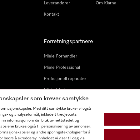
Leverandører
Om Klarna
Kontakt
Forretningspartnere
Miele Forhandler
Miele Professional
Profesjonell reparatør
Miele Marine
sjonskapsler som krever samtykke
Arkitekter & byggherrer
informasjonskapsler. Med ditt samtykke bruker vi også
ings- og analyseformål, inkludert tredjeparts
 inn informasjon om din bruk av nettstedet og
kapslene brukes også til personalisering av annonser.
ormasjonskapsler og andre sporingsteknologier for å
r bedre å skreddersy innholdet vi viser til deg via