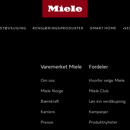
Mieles hjemmeside
STØVSUGING
RENGJØRINGSPRODUKTER
SMART HOME
SE
•
Varemerket Miele
Fordeler
Om oss
Hvorfor velge Miele
Miele Norge
Miele Club
Bærekraft
Løs inn verdikupong
Karriere
Kampanjer
Presse
Produktnyheter