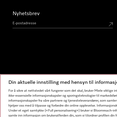
Nyhetsbrev
Din aktuelle innstilling med hensyn til informa
For å sikre at nettstedet vårt fungerer som det skal, bruker Miele viktige 
ikke-essensielle informasjonskapsler og sporingsteknologier til markedsfør
informasjonskapsler fra våre partnere og tjenesteleverandører, som samler
hjelper oss med å tilpasse og forbedre din online opplevelse. Informasjons
Under et eget samtykke («Full personalisering») bruker vi Bloomreach-inf
samle inn informasjon om brukeratferden din, som vi tilordner profilen din fo