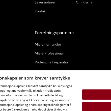
Leverandører
Om Klarna
Kontakt
Forretningspartnere
Miele Forhandler
Miele Professional
Profesjonell reparatør
Miele Marine
sjonskapsler som krever samtykke
Arkitekter & byggherrer
informasjonskapsler. Med ditt samtykke bruker vi også
ings- og analyseformål, inkludert tredjeparts
 inn informasjon om din bruk av nettstedet og
kapslene brukes også til personalisering av annonser.
ormasjonskapsler og andre sporingsteknologier for å
r bedre å skreddersy innholdet vi viser til deg via