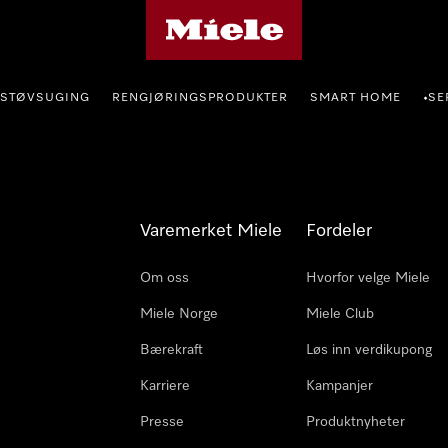
Mieles hjemmeside
STØVSUGING
RENGJØRINGSPRODUKTER
SMART HOME
SE
•
Varemerket Miele
Fordeler
Om oss
Hvorfor velge Miele
Miele Norge
Miele Club
Bærekraft
Løs inn verdikupong
Karriere
Kampanjer
Presse
Produktnyheter