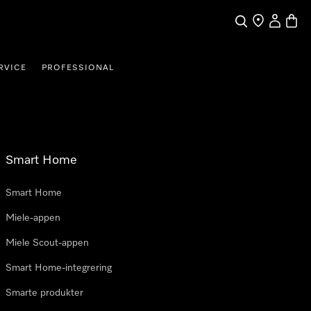
Søk
Finn en forha
Min Kont
Handl
RVICE
PROFESSIONAL
Smart Home
Smart Home
Miele-appen
Miele Scout-appen
Smart Home-integrering
Smarte produkter