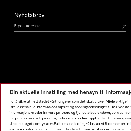
Nyhetsbrev
Din aktuelle innstilling med hensyn til informa
For å sikre at nettstedet vårt fungerer som det skal, bruker Miele viktige 
ikke-essensielle informasjonskapsler og sporingsteknologier til markedsfør
informasjonskapsler fra våre partnere og tjenesteleverandører, som samler
hjelper oss med å tilpasse og forbedre din online opplevelse. Informasjons
Under et eget samtykke («Full personalisering») bruker vi Bloomreach-inf
samle inn informasjon om brukeratferden din, som vi tilordner profilen din fo