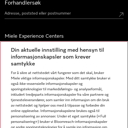
Forhandlersøk
Miele Experience Centers
Miele Experience Center Nesbru
Din aktuelle innstilling med hensyn til
informasjonskapsler som krever
Miele Outlet Nesbru
samtykke
For å sikre at nettstedet vårt fungerer som det skal, bruker
Nyhetsbrev
Miele viktige informasjonskapsler. Med ditt samtykke bruker vi
også ikke-essensielle informasjonskapsler og
sporingsteknologier til markedsførings- og analyseformål,
inkludert tredjeparts informasjonskapsler fra våre partnere og
tjenesteleverandører, som samler inn informasjon om din bruk
av nettstedet og hjelper oss med å tilpasse og forbedre din
online opplevelse. Informasjonskapslene brukes også til
personalisering av annonser. Under et eget samtykke («Full
personalisering») bruker vi Bloomreach-informasjonskapsler
og andre sporingsteknologier for å samle inn informasjon om