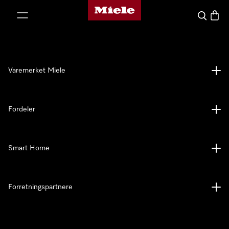
Mieles hjemmeside
 til innhold
Søk
Handl
Varemerket Miele
Fordeler
Smart Home
Forretningspartnere