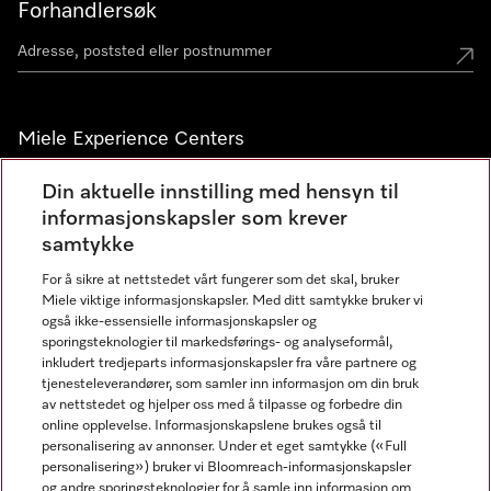
Forhandlersøk
Miele Experience Centers
Miele Experience Center Nesbru
Din aktuelle innstilling med hensyn til
informasjonskapsler som krever
Miele Outlet Nesbru
samtykke
For å sikre at nettstedet vårt fungerer som det skal, bruker
Nyhetsbrev
Miele viktige informasjonskapsler. Med ditt samtykke bruker vi
også ikke-essensielle informasjonskapsler og
sporingsteknologier til markedsførings- og analyseformål,
inkludert tredjeparts informasjonskapsler fra våre partnere og
tjenesteleverandører, som samler inn informasjon om din bruk
av nettstedet og hjelper oss med å tilpasse og forbedre din
online opplevelse. Informasjonskapslene brukes også til
personalisering av annonser. Under et eget samtykke («Full
personalisering») bruker vi Bloomreach-informasjonskapsler
og andre sporingsteknologier for å samle inn informasjon om