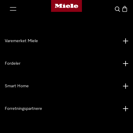
Mieles hjemmeside
 til innhold
Søk
Handl
Varemerket Miele
Fordeler
Smart Home
Forretningspartnere