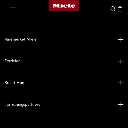
Mieles hjemmeside
 til innhold
Søk
Handl
Varemerket Miele
Fordeler
Smart Home
Forretningspartnere