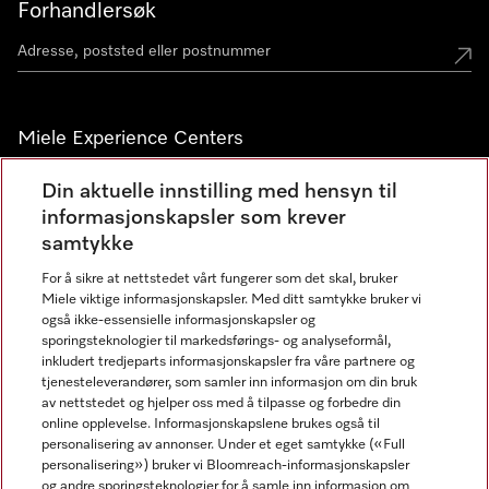
Forhandlersøk
Miele Experience Centers
Miele Experience Center Nesbru
Din aktuelle innstilling med hensyn til
informasjonskapsler som krever
Miele Outlet Nesbru
samtykke
For å sikre at nettstedet vårt fungerer som det skal, bruker
Nyhetsbrev
Miele viktige informasjonskapsler. Med ditt samtykke bruker vi
også ikke-essensielle informasjonskapsler og
sporingsteknologier til markedsførings- og analyseformål,
inkludert tredjeparts informasjonskapsler fra våre partnere og
tjenesteleverandører, som samler inn informasjon om din bruk
av nettstedet og hjelper oss med å tilpasse og forbedre din
online opplevelse. Informasjonskapslene brukes også til
personalisering av annonser. Under et eget samtykke («Full
personalisering») bruker vi Bloomreach-informasjonskapsler
og andre sporingsteknologier for å samle inn informasjon om