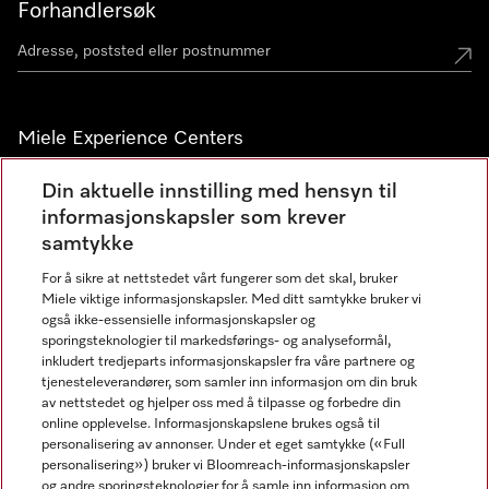
Forhandlersøk
Miele Experience Centers
Miele Experience Center Nesbru
Din aktuelle innstilling med hensyn til
informasjonskapsler som krever
Miele Outlet Nesbru
samtykke
For å sikre at nettstedet vårt fungerer som det skal, bruker
Nyhetsbrev
Miele viktige informasjonskapsler. Med ditt samtykke bruker vi
også ikke-essensielle informasjonskapsler og
sporingsteknologier til markedsførings- og analyseformål,
inkludert tredjeparts informasjonskapsler fra våre partnere og
tjenesteleverandører, som samler inn informasjon om din bruk
av nettstedet og hjelper oss med å tilpasse og forbedre din
online opplevelse. Informasjonskapslene brukes også til
personalisering av annonser. Under et eget samtykke («Full
personalisering») bruker vi Bloomreach-informasjonskapsler
og andre sporingsteknologier for å samle inn informasjon om