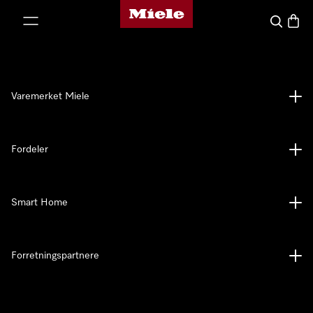
Mieles hjemmeside
 til innhold
Søk
Handl
Varemerket Miele
Fordeler
Smart Home
Forretningspartnere