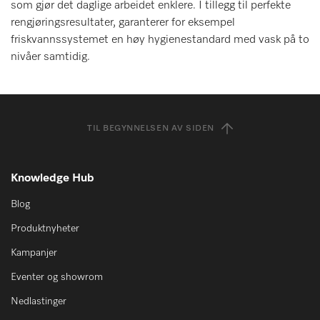
som gjør det daglige arbeidet enklere. I tillegg til perfekte
rengjøringsresultater, garanterer for eksempel
friskvannssystemet en høy hygienestandard med vask på to
nivåer samtidig.
TIL BEGYNNELSEN AV SIDEN
Knowledge Hub
Blog
Produktnyheter
Kampanjer
Eventer og showrom
Nedlastinger