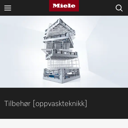
BRANSJER
KNOWLEDGE HUB
PRODUKTER
MIELES NETTBUTIKK
SERVICE & SUPPORT
PRIVATKUNDER
Tilbehør [oppvaskteknikk]
Søk