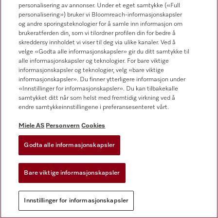
Forhandlersøk
personalisering av annonser. Under et eget samtykke («Full
personalisering») bruker vi Bloomreach-informasjonskapsler
og andre sporingsteknologier for å samle inn informasjon om
brukeratferden din, som vi tilordner profilen din for bedre å
skreddersy innholdet vi viser til deg via ulike kanaler. Ved å
velge «Godta alle informasjonskapsler» gir du ditt samtykke til
alle informasjonskapsler og teknologier. For bare viktige
informasjonskapsler og teknologier, velg «bare viktige
Følg Miele Professional
informasjonskapsler». Du finner ytterligere informasjon under
«Innstillinger for informasjonskapsler». Du kan tilbakekalle
samtykket ditt når som helst med fremtidig virkning ved å
endre samtykkeinnstillingene i preferansesenteret vårt.
Miele AS
Personvern
Cookies
Personvern
Vilkår for bruk
Godta alle informasjonskapsler
Miele AS
Bare viktige informasjonskapsler
Vilkår og betingelser
Innstillinger for informasjonskapsler
Innstillinger for informasjonskapsler