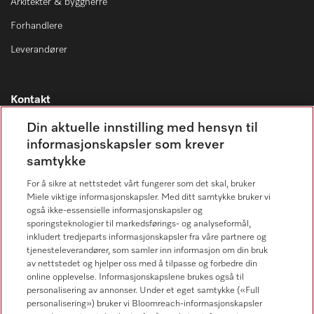
Arkitekter & byggherre
Forhandlere
Leverandører
Kontakt
Kontaktoversikt
Din aktuelle innstilling med hensyn til
informasjonskapsler som krever
Miele Professional Service
samtykke
67 17 34 40
For å sikre at nettstedet vårt fungerer som det skal, bruker
Forbrukerkontakt
Miele viktige informasjonskapsler. Med ditt samtykke bruker vi
67 17 31 00
også ikke-essensielle informasjonskapsler og
sporingsteknologier til markedsførings- og analyseformål,
inkludert tredjeparts informasjonskapsler fra våre partnere og
tjenesteleverandører, som samler inn informasjon om din bruk
av nettstedet og hjelper oss med å tilpasse og forbedre din
online opplevelse. Informasjonskapslene brukes også til
Forhandlersøk
personalisering av annonser. Under et eget samtykke («Full
personalisering») bruker vi Bloomreach-informasjonskapsler