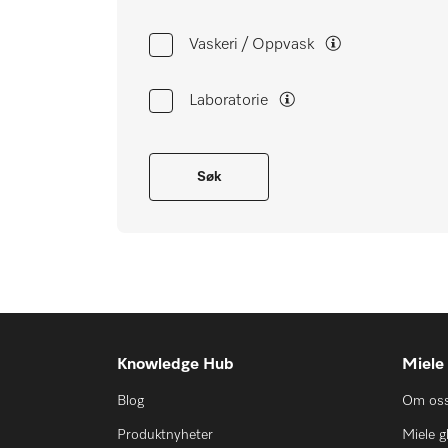
Huskeliste
Vaskeri / Oppvask
Miele MOVE
Laboratorie
Søk
Knowledge Hub
Miele
Blog
Om os
Produktnyheter
Miele g