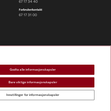
67 17 34 40
Forbrukerkontakt
67 17 31 00
Følg Miele Professional
Godta alle informasjonskapsler
Bare viktige informasjonskapsler
KONTAKT
Innstillinger for informasjonskapsler
skapsler