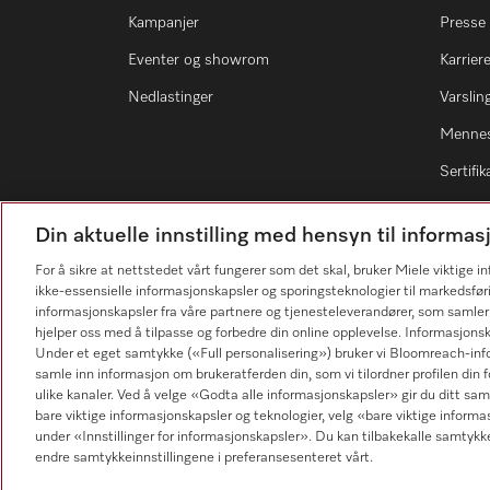
Kampanjer
Presse
Eventer og showrom
Karrier
Nedlastinger
Varsli
Mennes
Sertifik
Din aktuelle innstilling med hensyn til inform
For å sikre at nettstedet vårt fungerer som det skal, bruker Miele viktige 
ikke-essensielle informasjonskapsler og sporingsteknologier til markedsfør
Forhandlersøk
informasjonskapsler fra våre partnere og tjenesteleverandører, som samler
hjelper oss med å tilpasse og forbedre din online opplevelse. Informasjons
Under et eget samtykke («Full personalisering») bruker vi Bloomreach-inf
samle inn informasjon om brukeratferden din, som vi tilordner profilen din fo
ulike kanaler. Ved å velge «Godta alle informasjonskapsler» gir du ditt samt
bare viktige informasjonskapsler og teknologier, velg «bare viktige informa
under «Innstillinger for informasjonskapsler». Du kan tilbakekalle samtykk
endre samtykkeinnstillingene i preferansesenteret vårt.
Personvern
Vilkår for bruk
Miele