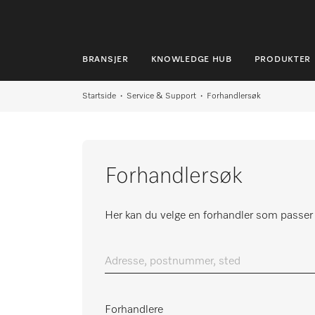
BRANSJER
KNOWLEDGE HUB
PRODUKTER
BRANSJER
Startside
Service & Support
Forhandlersøk
KNOWLEDGE HUB
PRODUKTER
Forhandlersøk
MIELES NETTBUTIKK
SERVICE & SUPPORT
Her kan du velge en forhandler som passer 
PRIVATKUNDER
Adresse, postnummer, sted
Søk
Forhandlere