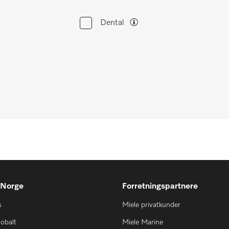
Dental
 Norge
Forretningspartnere
s
Miele privatkunder
lobalt
Miele Marine