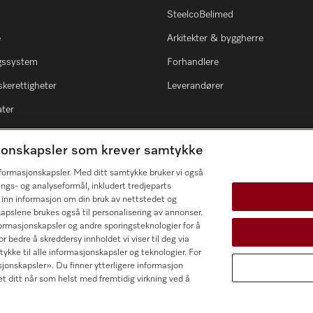
SteelcoBelimed
e
Arkitekter & byggherre
ngssystem
Forhandlere
kerettigheter
Leverandører
ater
asjonskapsler som krever samtykke
informasjonskapsler. Med ditt samtykke bruker vi også
ings- og analyseformål, inkludert tredjeparts
 inn informasjon om din bruk av nettstedet og
kapslene brukes også til personalisering av annonser.
ormasjonskapsler og andre sporingsteknologier for å
r bedre å skreddersy innholdet vi viser til deg via
ykke til alle informasjonskapsler og teknologier. For
sjonskapsler». Du finner ytterligere informasjon
et ditt når som helst med fremtidig virkning ved å
 AS
Vilkår og betingelser
Innstillinger for informasjon