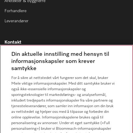
Arkitekter & byggherre
Forhandlere
Leverandører
Kontakt
Kontaktoversikt
Din aktuelle innstilling med hensyn til
informasjonskapsler som krever
Miele Professional Service
samtykke
67 17 34 40
For å sikre at nettstedet vårt fungerer som det skal, bruker
Forbrukerkontakt
Miele viktige informasjonskapsler. Med ditt samtykke bruker vi
67 17 31 00
også ikke-essensielle informasjonskapsler og
sporingsteknologier til markedsførings- og analyseformål,
inkludert tredjeparts informasjonskapsler fra våre partnere og
tjenesteleverandører, som samler inn informasjon om din bruk
av nettstedet og hjelper oss med å tilpasse og forbedre din
online opplevelse. Informasjonskapslene brukes også til
Forhandlersøk
personalisering av annonser. Under et eget samtykke («Full
personalisering») bruker vi Bloomreach-informasjonskapsler