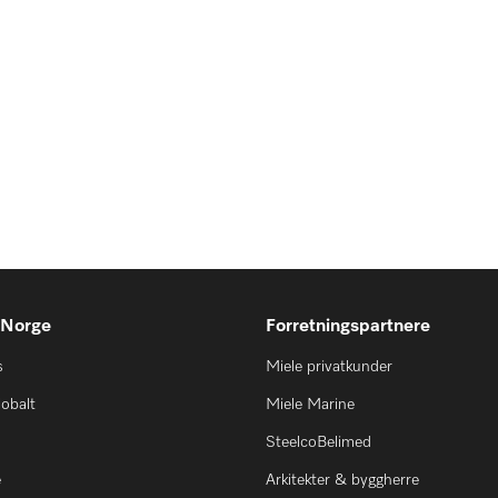
 Norge
Forretningspartnere
s
Miele privatkunder
lobalt
Miele Marine
SteelcoBelimed
e
Arkitekter & byggherre