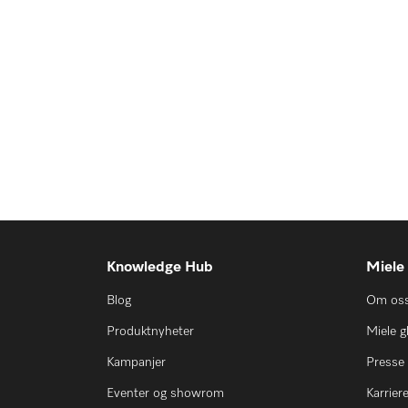
Knowledge Hub
Miele
Blog
Om os
Produktnyheter
Miele g
Kampanjer
Presse
Eventer og showrom
Karrier