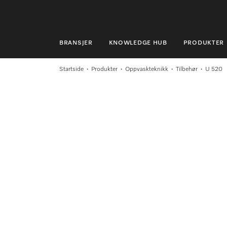
BRANSJER
KNOWLEDGE HUB
PRODUKTER
BRANSJER
Startside
Produkter
Oppvaskteknikk
Tilbehør
U 520
KNOWLEDGE HUB
PRODUKTER
MIELES NETTBUTIKK
SERVICE & SUPPORT
PRIVATKUNDER
Søk