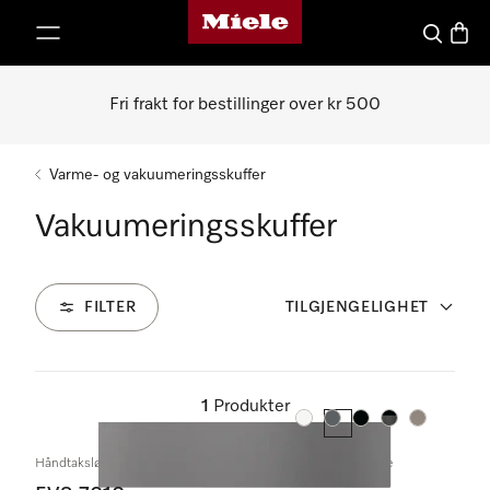
Mieles hjemmeside
 til innhold
Søk
Handl
Fri frakt for bestillinger over kr 500
Varme- og vakuumeringsskuffer
Vakuumeringsskuffer
FILTER
TILGJENGELIGHET
1
Produkter
Farge:
Farge:
Farge:
Farge:
Farge:
Håndtaksløs vakuumeringsskuff for innbygging i 14 cm høyde