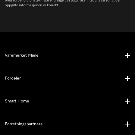
Med forbehold om tekniske endringer; Vi påtar oss intet ansvar for at den
oppgitte informasjonen er korrekt.
Varemerket Miele
Fordeler
Smart Home
Forretningspartnere