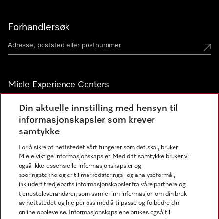
Forhandlersøk
Miele Experience Centers
Miele Experience Center Nesbru
Din aktuelle innstilling med hensyn til
informasjonskapsler som krever
Miele Outlet Nesbru
samtykke
For å sikre at nettstedet vårt fungerer som det skal, bruker
Nyhetsbrev
Miele viktige informasjonskapsler. Med ditt samtykke bruker vi
også ikke-essensielle informasjonskapsler og
sporingsteknologier til markedsførings- og analyseformål,
inkludert tredjeparts informasjonskapsler fra våre partnere og
tjenesteleverandører, som samler inn informasjon om din bruk
av nettstedet og hjelper oss med å tilpasse og forbedre din
online opplevelse. Informasjonskapslene brukes også til