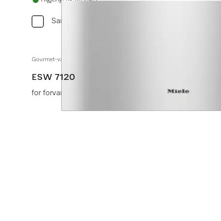
Sammenlign
Gourmet-varmeskuff uten håndtak i 29 cm høyde
ESW 7120
for forvarming av servise, for varmeholding av mat og l