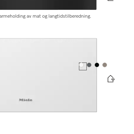
 varmeholding av mat og langtidstilberedning.
Farge:
Farge:
Farge:
Farge:
cm høyde for nisjer på 90 cm
 varmeholding av mat og langtidstilberedning.