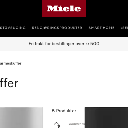
Mieles hjemmeside
STØVSUGING
RENGJØRINGSPRODUKTER
SMART HOME
SE
•
Fri frakt for bestillinger over kr 500
armeskuffer
fer
5
Produkter
Gourmet-varmeskuff uten håndtak i 14