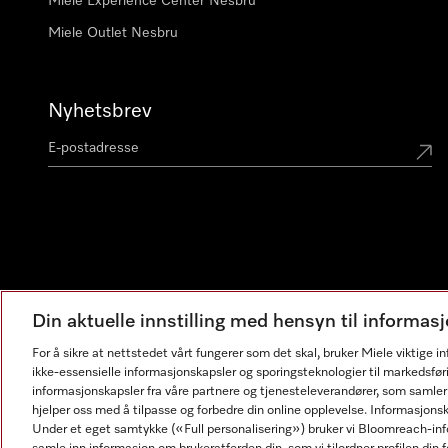
Miele Experience Center Nesbru
Miele Outlet Nesbru
Nyhetsbrev
Din aktuelle innstilling med hensyn til informa
For å sikre at nettstedet vårt fungerer som det skal, bruker Miele viktige 
ikke-essensielle informasjonskapsler og sporingsteknologier til markedsfør
informasjonskapsler fra våre partnere og tjenesteleverandører, som samler
hjelper oss med å tilpasse og forbedre din online opplevelse. Informasjons
Under et eget samtykke («Full personalisering») bruker vi Bloomreach-inf
Ring en in-store ekspert for