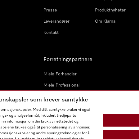
Presse
Produktnyheter
Leverandører
Om Klarna
Kontakt
Forretningspartnere
Miele Forhandler
Miele Professional
Profesjonell reparatør
sjonskapsler som krever samtykke
Miele Marine
informasjonskapsler. Med ditt samtykke bruker vi også
ings- og analyseformål, inkludert tredjeparts
Arkitekter & byggherrer
 inn informasjon om din bruk av nettstedet og
kapslene brukes også til personalisering av annonser.
ormasjonskapsler og andre sporingsteknologier for å