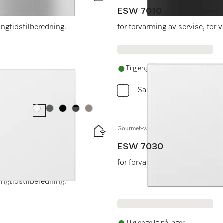
ESW 7010
angtidstilberedning.
for forvarming av servise, for
Tilgjengelig på lager
Sammenlign
Farge:
Farge:
Farge:
Farge:
Farge:
Gourmet-varmeskuff uten håndtak i 32 
ESW 7030
for forvarming av servise, for
angtidstilberedning.
Tilgjengelig på lager