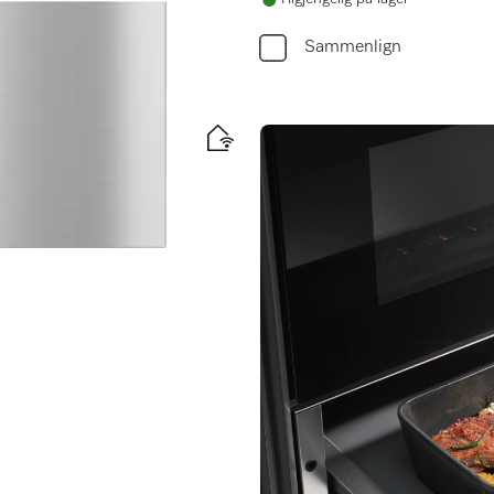
Sammenlign
angtidstilberedning.