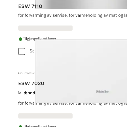
ESW 7110
for forvarming av servise, for varmeholding av mat og l
Tilgjengelig på lager
Sammenlign
Gourmet-varmeskuff uten håndtak i 29 cm høyde
ESW 7020
5
(4 anmeldelser)
5 av 5
for forvarming av servise, for varmeholding av mat og l
Tilgjengelig på lager