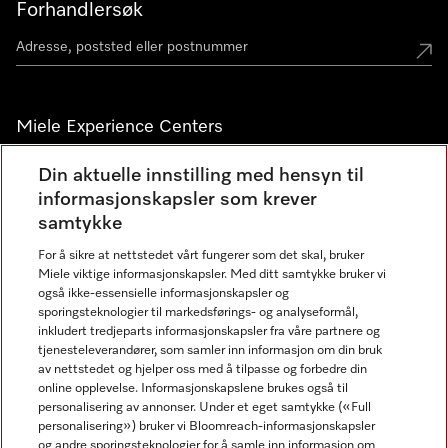
Forhandlersøk
Miele Experience Centers
Miele Experience Center Nesbru
Din aktuelle innstilling med hensyn til
informasjonskapsler som krever
Miele Outlet Nesbru
samtykke
For å sikre at nettstedet vårt fungerer som det skal, bruker
Nyhetsbrev
Miele viktige informasjonskapsler. Med ditt samtykke bruker vi
også ikke-essensielle informasjonskapsler og
sporingsteknologier til markedsførings- og analyseformål,
inkludert tredjeparts informasjonskapsler fra våre partnere og
tjenesteleverandører, som samler inn informasjon om din bruk
av nettstedet og hjelper oss med å tilpasse og forbedre din
online opplevelse. Informasjonskapslene brukes også til
personalisering av annonser. Under et eget samtykke («Full
personalisering») bruker vi Bloomreach-informasjonskapsler
og andre sporingsteknologier for å samle inn informasjon om