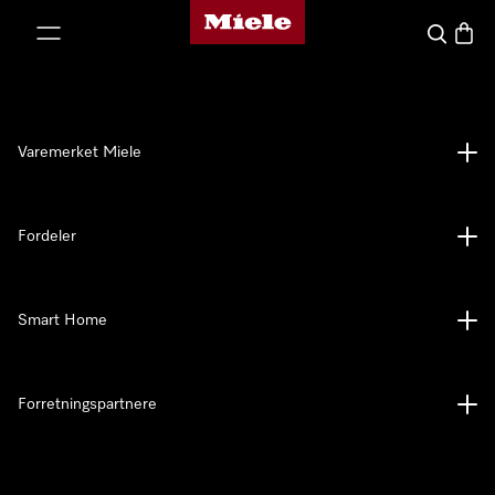
Mieles hjemmeside
 til innhold
Søk
Handl
Varemerket Miele
Fordeler
Smart Home
Forretningspartnere