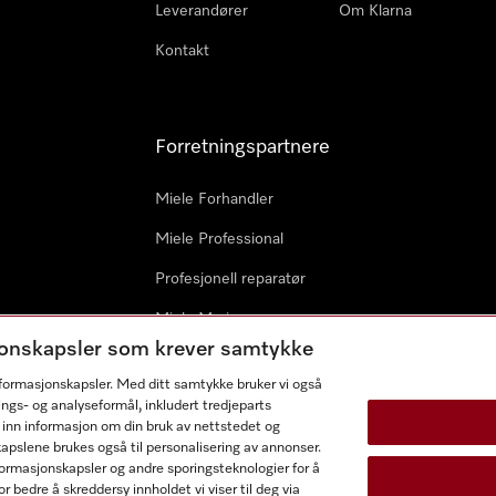
Leverandører
Om Klarna
Kontakt
Forretningspartnere
Miele Forhandler
Miele Professional
Profesjonell reparatør
Miele Marine
sjonskapsler som krever samtykke
Arkitekter & byggherrer
informasjonskapsler. Med ditt samtykke bruker vi også
ings- og analyseformål, inkludert tredjeparts
 inn informasjon om din bruk av nettstedet og
kapslene brukes også til personalisering av annonser.
ormasjonskapsler og andre sporingsteknologier for å
r bedre å skreddersy innholdet vi viser til deg via