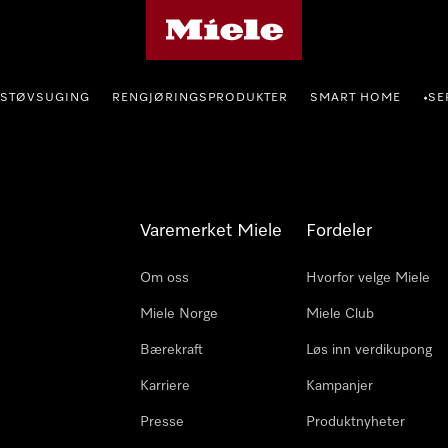
Mieles hjemmeside
STØVSUGING
RENGJØRINGSPRODUKTER
SMART HOME
SE
•
Varemerket Miele
Fordeler
Om oss
Hvorfor velge Miele
Miele Norge
Miele Club
Bærekraft
Løs inn verdikupong
Karriere
Kampanjer
Presse
Produktnyheter