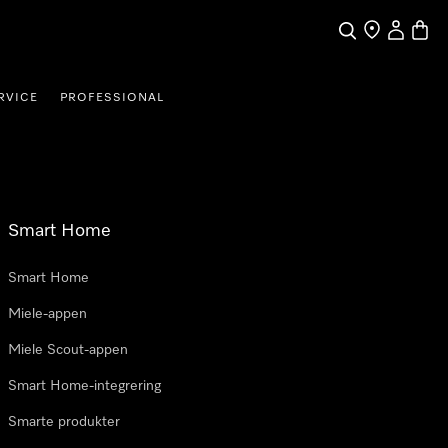
Søk
Finn en forha
Min Kont
Handl
RVICE
PROFESSIONAL
Smart Home
Smart Home
Miele-appen
Miele Scout-appen
Smart Home-integrering
Smarte produkter