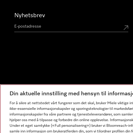
Nyhetsbrev
Din aktuelle innstilling med hensyn til informa
For å sikre at nettstedet vårt fungerer som det skal, bruker Miele viktige 
ikke-essensielle informasjonskapsler og sporingsteknologier til markedsfør
informasjonskapsler fra våre partnere og tjenesteleverandører, som samler
hjelper oss med å tilpasse og forbedre din online opplevelse. Informasjons
Under et eget samtykke («Full personalisering») bruker vi Bloomreach-inf
samle inn informasjon om brukeratferden din, som vi tilordner profilen din fo