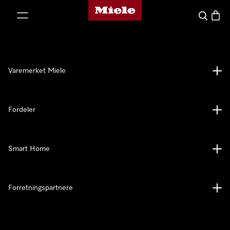
Mieles hjemmeside
 til innhold
Søk
Handl
Varemerket Miele
Fordeler
Smart Home
Forretningspartnere