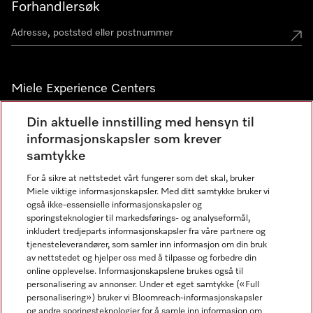
Forhandlersøk
Miele Experience Centers
Miele Experience Center Nesbru
Din aktuelle innstilling med hensyn til
informasjonskapsler som krever
Miele Outlet Nesbru
samtykke
For å sikre at nettstedet vårt fungerer som det skal, bruker
Nyhetsbrev
Miele viktige informasjonskapsler. Med ditt samtykke bruker vi
også ikke-essensielle informasjonskapsler og
sporingsteknologier til markedsførings- og analyseformål,
inkludert tredjeparts informasjonskapsler fra våre partnere og
tjenesteleverandører, som samler inn informasjon om din bruk
av nettstedet og hjelper oss med å tilpasse og forbedre din
online opplevelse. Informasjonskapslene brukes også til
personalisering av annonser. Under et eget samtykke («Full
personalisering») bruker vi Bloomreach-informasjonskapsler
og andre sporingsteknologier for å samle inn informasjon om