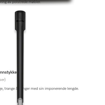
jøring av polstrede møbler.
unnstykke
ser)
lige, trange åpninger med sin imponerende lengde.