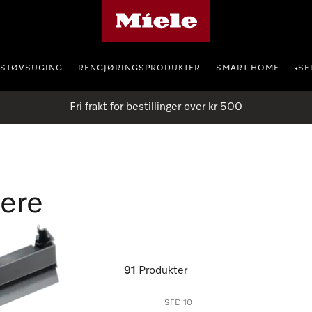
Mieles hjemmeside
STØVSUGING
RENGJØRINGSPRODUKTER
SMART HOME
SE
•
Fri frakt for bestillinger over kr 500
gere
91
Produkter
SFD 10