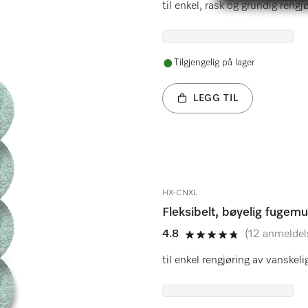
til enkel, rask og grundig reng
Tilgjengelig på lager
LEGG TIL
HX-CNXL
Fleksibelt, bøyelig fugem
er.
4.8
(12 anmeldel
4.8 av 5
til enkel rengjøring av vanske