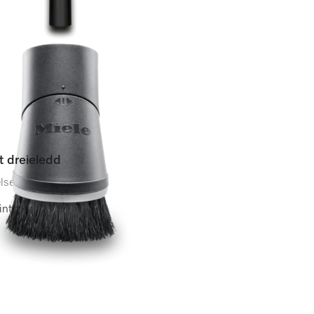
t dreieledd
lser)
tlige overflater.