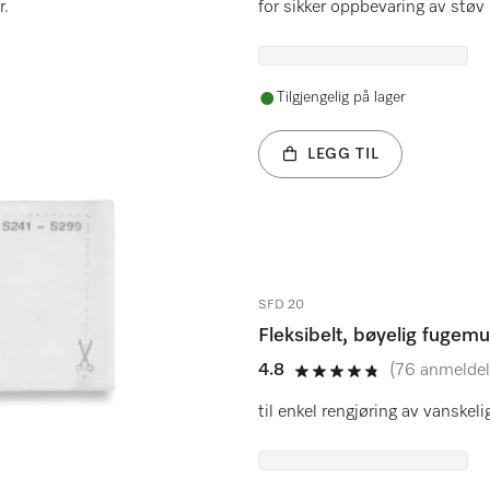
r.
for sikker oppbevaring av støv 
Tilgjengelig på lager
LEGG TIL
SFD 20
Fleksibelt, bøyelig fugem
4.8
(76 anmeldel
4.8 av 5
til enkel rengjøring av vanske