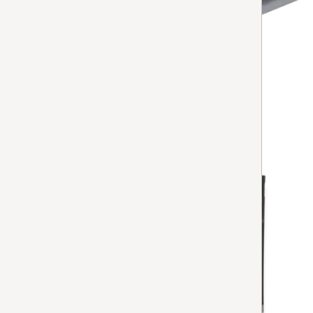
RX1 Tetningsleppe
4.5
(4 anmeldelser)
4.5 av 5
for effektiv og pålitelig støvsuging.
Tilgjengelig på lager
LEGG TIL
HX-CN
Fugemunnstykke 21 cm langt
5
(2 anmeldelser)
5 av 5