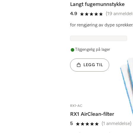
Langt fugemunnstykke
4.9
(19 anmeldel
4.9 av 5
for rengjøring av dype sprekker
Tilgjengelig på lager
LEGG TIL
RX1-AC
RX1 AirClean-filter
5
(1 anmeldelse)
5 av 5