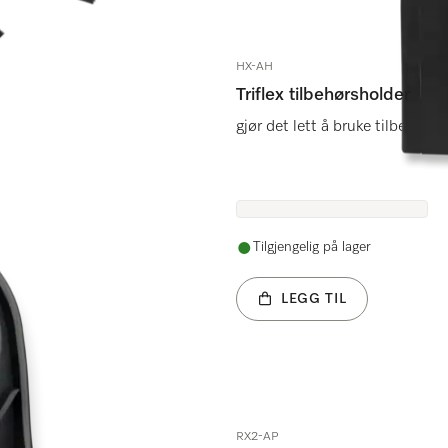
HX-AH
Triflex tilbehørsholder
gjør det lett å bruke tilbehør 
Tilgjengelig på lager
LEGG TIL
RX2-AP