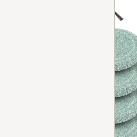
for grundig rengjøring av kanter og hjørner.
Tilgjengelig på lager
LEGG TIL
HX-APU
AquaPads Universal-mopp
for rengjøring med vann av alle vannbestandige gulvtyp