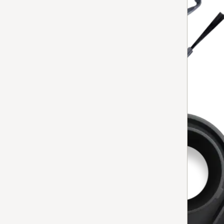
RX1-SB
RX1 Sidebørster
5
(1 anmeldelse)
5 av 5
for grundig rengjøring av kanter og hjørner.
Tilgjengelig på lager
LEGG TIL
HX-AH 20