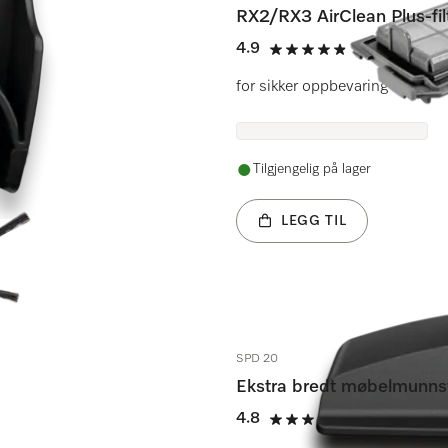
RX2/RX3 AirClean Plus-fil
4.9
(7 anmeldels
4.9 av 5
x.
for sikker oppbevaring av støv 
Tilgjengelig på lager
LEGG TIL
SPD 20
Ekstra bredt møbelmunns
4.8
(10 anmeldel
4.8 av 5