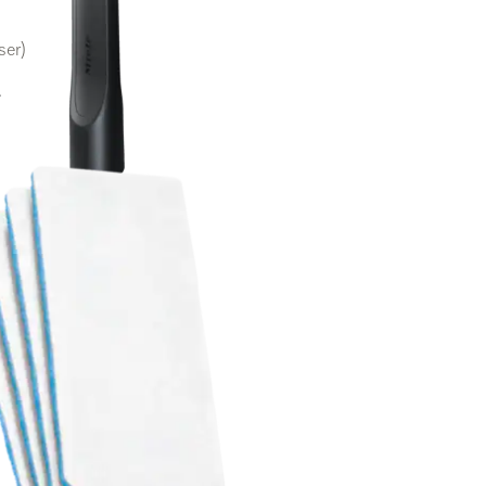
ser)
.