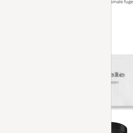
perfekt for rengjøring av små mellomrom og smale fuge
Tilgjengelig på lager
LEGG TIL
SF-SAC 20/30
AirClean-filter
4.9
(57 anmeldelser)
4.9 av 5
Effektiv filtervirkning for daglige behov.