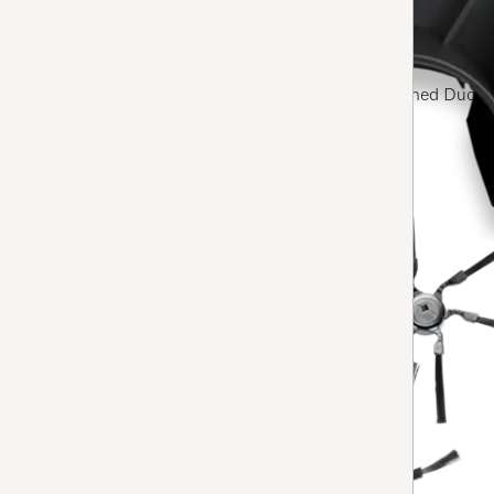
Duoflex tilbehørsholder
5
(3 anmeldelser)
5 av 5
forenkler bruken av tilbehør ved støvsuging med Duofle
Tilgjengelig på lager
LEGG TIL
RX2/RX3-SB6
RX2/RX3 Sidebørster
4.7
(3 anmeldelser)
4.7 av 5