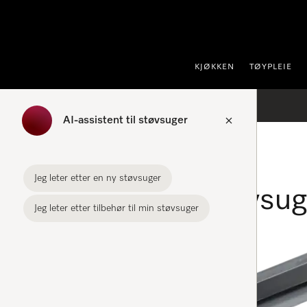
 til innhold
KJØKKEN
TØYPLEIE
AI-assistent til støvsuger
Startside
Tilbehør for støvsugere
Jeg leter etter en ny støvsuger
Tilbehør for støvsu
Jeg leter etter tilbehør til min støvsuger
FILTER
RX1-DL