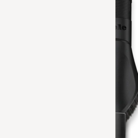
Tilgjengelig på lager
LEGG TIL
HX-DB
Håndbørste med fleksibelt dreieledd
5
(16 anmeldelser)
5 av 5
for skånsom rengjøring av ømfintlige overflater.
Tilgjengelig på lager
LEGG TIL