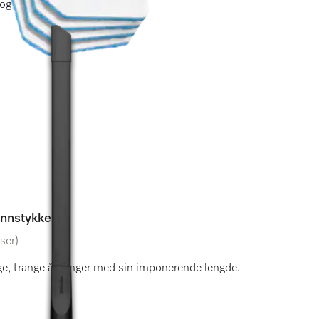
og ren luft i rommet.
unnstykke
ser)
lige, trange åpninger med sin imponerende lengde.