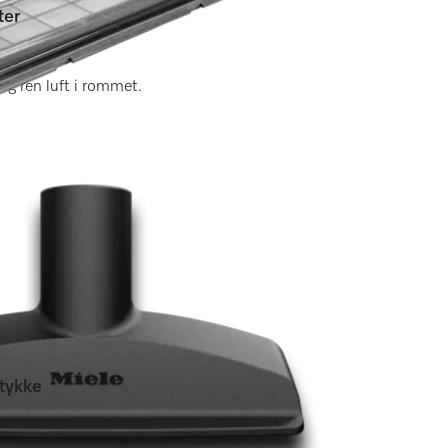
ter
er)
og ren luft i rommet.
tykke
ser)