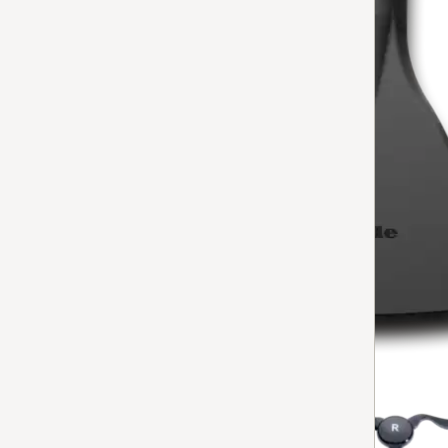
SMD 10
Madrassmunnstykke
4.9
(26 anmeldelser)
4.9 av 5
for støvsuging av trange mellomrom mellom sengeram
sofaputer.
Tilgjengelig på lager
LEGG TIL