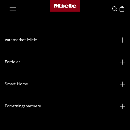
Mieles hjemmeside
 til innhold
Søk
Handl
Varemerket Miele
Fordeler
Smart Home
Forretningspartnere