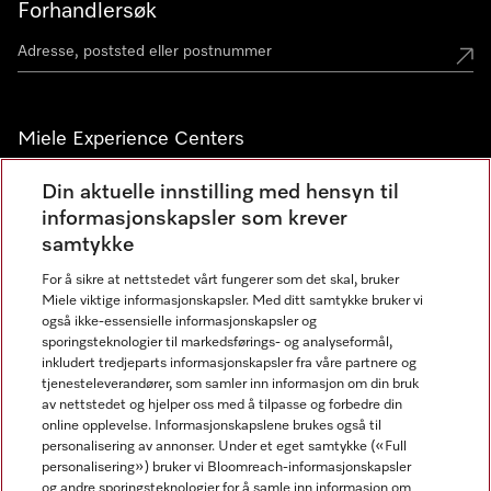
Forhandlersøk
Miele Experience Centers
Miele Experience Center Nesbru
Din aktuelle innstilling med hensyn til
informasjonskapsler som krever
Miele Outlet Nesbru
samtykke
For å sikre at nettstedet vårt fungerer som det skal, bruker
Nyhetsbrev
Miele viktige informasjonskapsler. Med ditt samtykke bruker vi
også ikke-essensielle informasjonskapsler og
sporingsteknologier til markedsførings- og analyseformål,
inkludert tredjeparts informasjonskapsler fra våre partnere og
tjenesteleverandører, som samler inn informasjon om din bruk
av nettstedet og hjelper oss med å tilpasse og forbedre din
online opplevelse. Informasjonskapslene brukes også til
personalisering av annonser. Under et eget samtykke («Full
personalisering») bruker vi Bloomreach-informasjonskapsler
og andre sporingsteknologier for å samle inn informasjon om