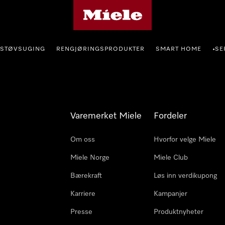
Mieles hjemmeside
STØVSUGING
RENGJØRINGSPRODUKTER
SMART HOME
SE
•
Varemerket Miele
Fordeler
Om oss
Hvorfor velge Miele
Miele Norge
Miele Club
Bærekraft
Løs inn verdikupong
Karriere
Kampanjer
Presse
Produktnyheter