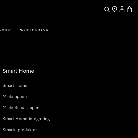
Søk
Finn en forha
Min Kont
Handl
RVICE
PROFESSIONAL
Smart Home
Smart Home
Miele-appen
Miele Scout-appen
Smart Home-integrering
Smarte produkter