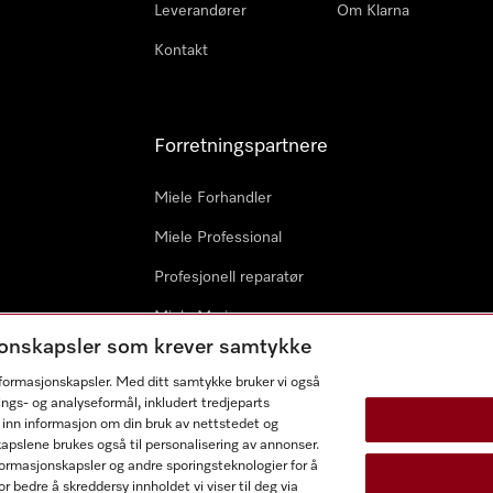
Leverandører
Om Klarna
Kontakt
Forretningspartnere
Miele Forhandler
Miele Professional
Profesjonell reparatør
Miele Marine
sjonskapsler som krever samtykke
Arkitekter & byggherrer
informasjonskapsler. Med ditt samtykke bruker vi også
ings- og analyseformål, inkludert tredjeparts
 inn informasjon om din bruk av nettstedet og
kapslene brukes også til personalisering av annonser.
ormasjonskapsler og andre sporingsteknologier for å
r bedre å skreddersy innholdet vi viser til deg via