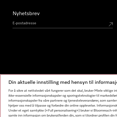
Nyhetsbrev
Din aktuelle innstilling med hensyn til informa
For å sikre at nettstedet vårt fungerer som det skal, bruker Miele viktige 
ikke-essensielle informasjonskapsler og sporingsteknologier til markedsfør
informasjonskapsler fra våre partnere og tjenesteleverandører, som samler
hjelper oss med å tilpasse og forbedre din online opplevelse. Informasjons
Under et eget samtykke («Full personalisering») bruker vi Bloomreach-inf
samle inn informasjon om brukeratferden din, som vi tilordner profilen din fo