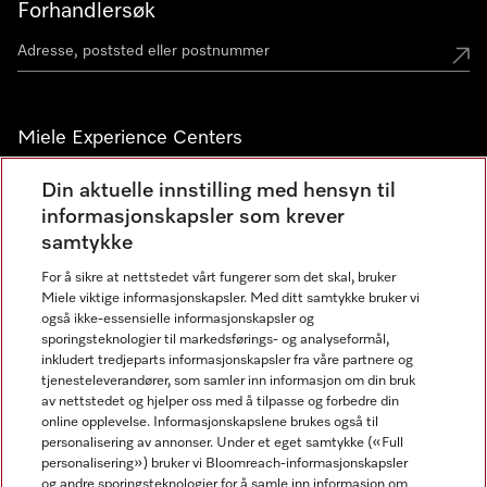
Forhandlersøk
Miele Experience Centers
Miele Experience Center Nesbru
Din aktuelle innstilling med hensyn til
informasjonskapsler som krever
Miele Outlet Nesbru
samtykke
For å sikre at nettstedet vårt fungerer som det skal, bruker
Nyhetsbrev
Miele viktige informasjonskapsler. Med ditt samtykke bruker vi
også ikke-essensielle informasjonskapsler og
sporingsteknologier til markedsførings- og analyseformål,
inkludert tredjeparts informasjonskapsler fra våre partnere og
tjenesteleverandører, som samler inn informasjon om din bruk
av nettstedet og hjelper oss med å tilpasse og forbedre din
online opplevelse. Informasjonskapslene brukes også til
personalisering av annonser. Under et eget samtykke («Full
personalisering») bruker vi Bloomreach-informasjonskapsler
og andre sporingsteknologier for å samle inn informasjon om