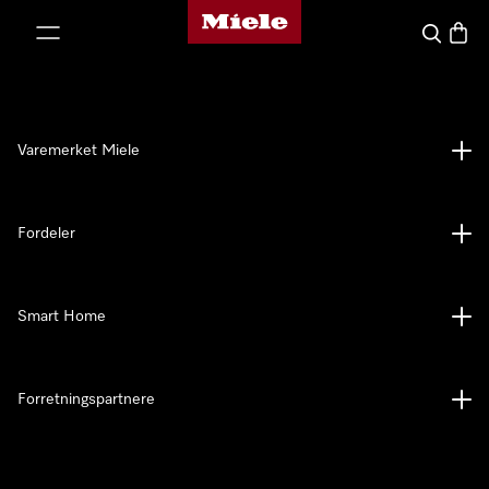
Mieles hjemmeside
 til innhold
Søk
Handl
Varemerket Miele
Fordeler
Smart Home
Forretningspartnere