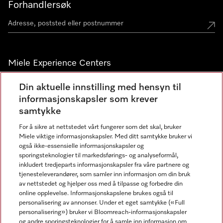
Forhandlersøk
Miele Experience Centers
Miele Experience Center Nesbru
Din aktuelle innstilling med hensyn til
informasjonskapsler som krever
Miele Outlet Nesbru
samtykke
For å sikre at nettstedet vårt fungerer som det skal, bruker
Nyhetsbrev
Miele viktige informasjonskapsler. Med ditt samtykke bruker vi
også ikke-essensielle informasjonskapsler og
sporingsteknologier til markedsførings- og analyseformål,
inkludert tredjeparts informasjonskapsler fra våre partnere og
tjenesteleverandører, som samler inn informasjon om din bruk
av nettstedet og hjelper oss med å tilpasse og forbedre din
online opplevelse. Informasjonskapslene brukes også til
personalisering av annonser. Under et eget samtykke («Full
personalisering») bruker vi Bloomreach-informasjonskapsler
og andre sporingsteknologier for å samle inn informasjon om