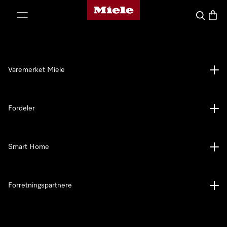
Mieles hjemmeside
 til innhold
Søk
Handl
Varemerket Miele
Fordeler
Smart Home
Forretningspartnere