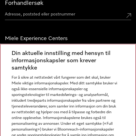
Forhandlersøk
Miele Experience Centers
Miele Experience Center Nesbru
Din aktuelle innstilling med hensyn til
informasjonskapsler som krever
Miele Outlet Nesbru
samtykke
For å sikre at nettstedet vårt fungerer som det skal, bruker
Nyhetsbrev
Miele viktige informasjonskapsler. Med ditt samtykke bruker vi
også ikke-essensielle informasjonskapsler og
sporingsteknologier til markedsførings- og analyseformål,
inkludert tredjeparts informasjonskapsler fra våre partnere og
tjenesteleverandører, som samler inn informasjon om din bruk
av nettstedet og hjelper oss med å tilpasse og forbedre din
online opplevelse. Informasjonskapslene brukes også til
personalisering av annonser. Under et eget samtykke («Full
personalisering») bruker vi Bloomreach-informasjonskapsler
og andre sporingsteknologier for å samle inn informasjon om