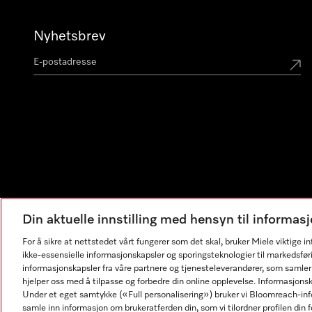
Nyhetsbrev
Din aktuelle innstilling med hensyn til informa
For å sikre at nettstedet vårt fungerer som det skal, bruker Miele viktige 
ikke-essensielle informasjonskapsler og sporingsteknologier til markedsfør
informasjonskapsler fra våre partnere og tjenesteleverandører, som samler
hjelper oss med å tilpasse og forbedre din online opplevelse. Informasjons
Under et eget samtykke («Full personalisering») bruker vi Bloomreach-inf
samle inn informasjon om brukeratferden din, som vi tilordner profilen din fo