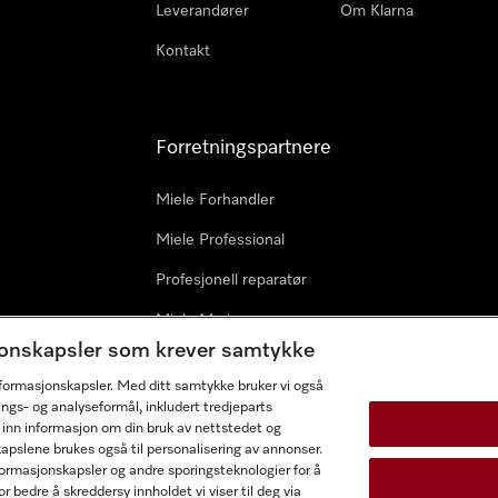
Leverandører
Om Klarna
Kontakt
Forretningspartnere
Miele Forhandler
Miele Professional
Profesjonell reparatør
Miele Marine
sjonskapsler som krever samtykke
Arkitekter & byggherrer
informasjonskapsler. Med ditt samtykke bruker vi også
ings- og analyseformål, inkludert tredjeparts
 inn informasjon om din bruk av nettstedet og
kapslene brukes også til personalisering av annonser.
ormasjonskapsler og andre sporingsteknologier for å
r bedre å skreddersy innholdet vi viser til deg via