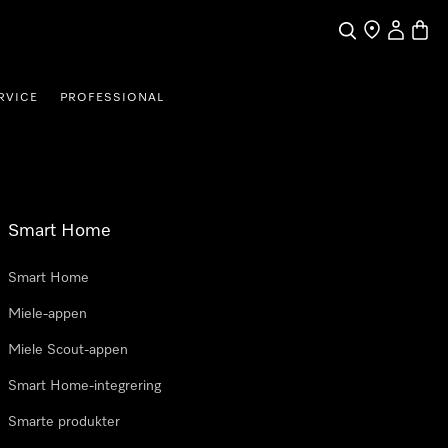
Søk
Finn en forha
Min Kont
Handl
RVICE
PROFESSIONAL
Smart Home
Smart Home
Miele-appen
Miele Scout-appen
Smart Home-integrering
Smarte produkter