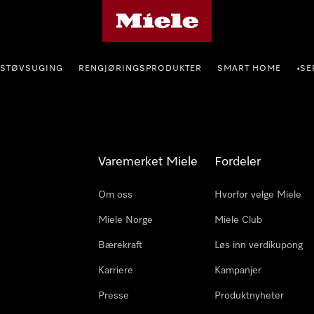
Mieles hjemmeside
STØVSUGING
RENGJØRINGSPRODUKTER
SMART HOME
SE
•
Varemerket Miele
Fordeler
Om oss
Hvorfor velge Miele
Miele Norge
Miele Club
Bærekraft
Løs inn verdikupong
Karriere
Kampanjer
Presse
Produktnyheter