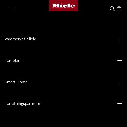
Mieles hjemmeside
 til innhold
Søk
Handl
Varemerket Miele
Fordeler
Smart Home
Forretningspartnere