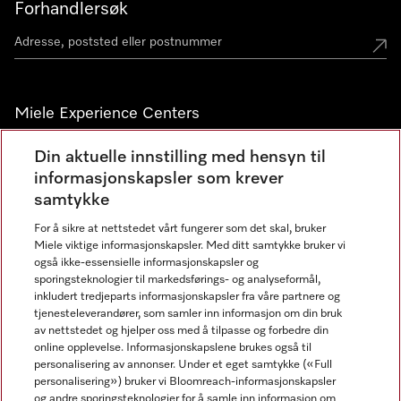
Forhandlersøk
Miele Experience Centers
Miele Experience Center Nesbru
Din aktuelle innstilling med hensyn til
informasjonskapsler som krever
Miele Outlet Nesbru
samtykke
For å sikre at nettstedet vårt fungerer som det skal, bruker
Nyhetsbrev
Miele viktige informasjonskapsler. Med ditt samtykke bruker vi
også ikke-essensielle informasjonskapsler og
sporingsteknologier til markedsførings- og analyseformål,
inkludert tredjeparts informasjonskapsler fra våre partnere og
tjenesteleverandører, som samler inn informasjon om din bruk
av nettstedet og hjelper oss med å tilpasse og forbedre din
online opplevelse. Informasjonskapslene brukes også til
personalisering av annonser. Under et eget samtykke («Full
personalisering») bruker vi Bloomreach-informasjonskapsler
og andre sporingsteknologier for å samle inn informasjon om