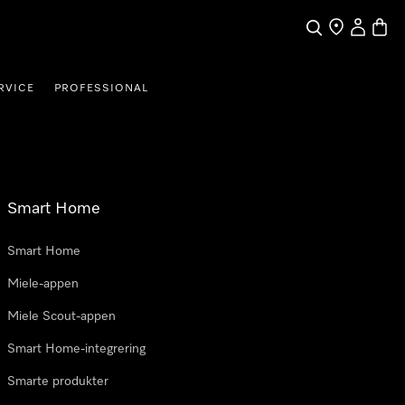
Søk
Finn en forha
Min Kont
Handl
RVICE
PROFESSIONAL
Smart Home
Smart Home
Miele-appen
Miele Scout-appen
Smart Home-integrering
Smarte produkter