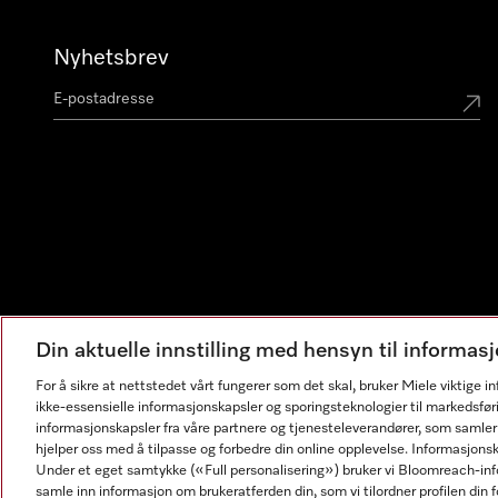
Nyhetsbrev
Din aktuelle innstilling med hensyn til informa
For å sikre at nettstedet vårt fungerer som det skal, bruker Miele viktige 
ikke-essensielle informasjonskapsler og sporingsteknologier til markedsfør
informasjonskapsler fra våre partnere og tjenesteleverandører, som samler
hjelper oss med å tilpasse og forbedre din online opplevelse. Informasjons
Under et eget samtykke («Full personalisering») bruker vi Bloomreach-inf
samle inn informasjon om brukeratferden din, som vi tilordner profilen din fo