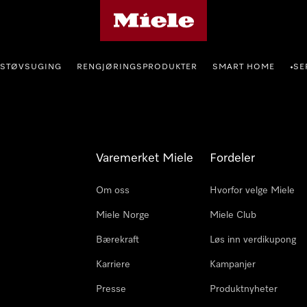
Mieles hjemmeside
STØVSUGING
RENGJØRINGSPRODUKTER
SMART HOME
SE
•
Varemerket Miele
Fordeler
Om oss
Hvorfor velge Miele
Miele Norge
Miele Club
Bærekraft
Løs inn verdikupong
Karriere
Kampanjer
Presse
Produktnyheter