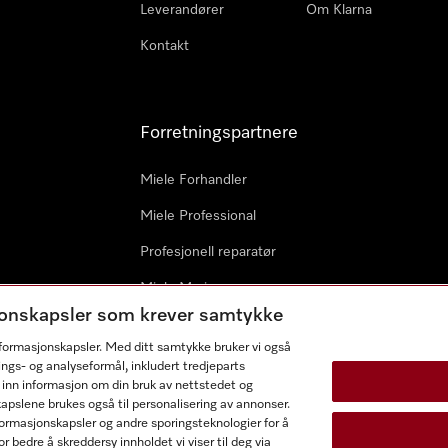
Leverandører
Om Klarna
Kontakt
Forretningspartnere
Miele Forhandler
Miele Professional
Profesjonell reparatør
Miele Marine
sjonskapsler som krever samtykke
Arkitekter & byggherrer
informasjonskapsler. Med ditt samtykke bruker vi også
ings- og analyseformål, inkludert tredjeparts
 inn informasjon om din bruk av nettstedet og
kapslene brukes også til personalisering av annonser.
ormasjonskapsler og andre sporingsteknologier for å
r bedre å skreddersy innholdet vi viser til deg via