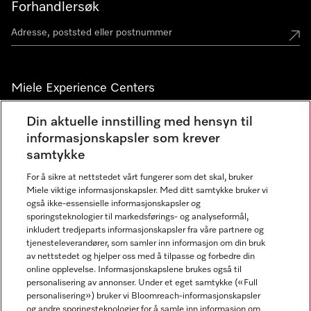
Forhandlersøk
Miele Experience Centers
Miele Experience Center Nesbru
Din aktuelle innstilling med hensyn til
informasjonskapsler som krever
Miele Outlet Nesbru
samtykke
For å sikre at nettstedet vårt fungerer som det skal, bruker
Nyhetsbrev
Miele viktige informasjonskapsler. Med ditt samtykke bruker vi
også ikke-essensielle informasjonskapsler og
sporingsteknologier til markedsførings- og analyseformål,
inkludert tredjeparts informasjonskapsler fra våre partnere og
tjenesteleverandører, som samler inn informasjon om din bruk
av nettstedet og hjelper oss med å tilpasse og forbedre din
online opplevelse. Informasjonskapslene brukes også til
personalisering av annonser. Under et eget samtykke («Full
personalisering») bruker vi Bloomreach-informasjonskapsler
og andre sporingsteknologier for å samle inn informasjon om