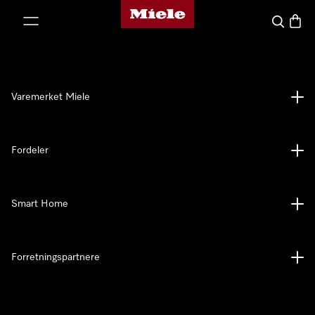
Mieles hjemmeside
 til innhold
Søk
Handl
Varemerket Miele
Fordeler
Smart Home
Forretningspartnere