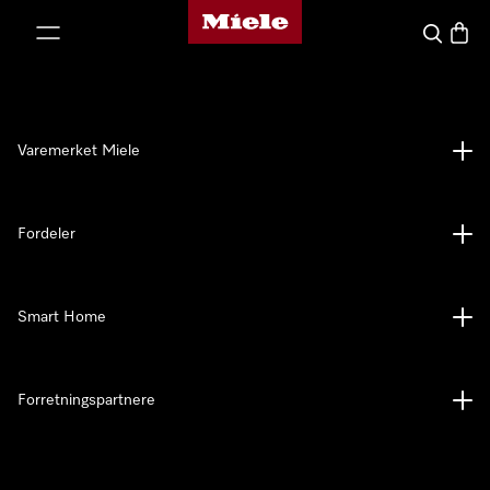
Mieles hjemmeside
 til innhold
Søk
Handl
Varemerket Miele
Fordeler
Smart Home
Forretningspartnere