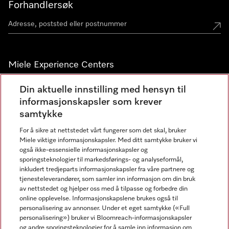
Forhandlersøk
Miele Experience Centers
Miele Experience Center Nesbru
Din aktuelle innstilling med hensyn til
informasjonskapsler som krever
Miele Outlet Nesbru
samtykke
For å sikre at nettstedet vårt fungerer som det skal, bruker
Nyhetsbrev
Miele viktige informasjonskapsler. Med ditt samtykke bruker vi
også ikke-essensielle informasjonskapsler og
sporingsteknologier til markedsførings- og analyseformål,
inkludert tredjeparts informasjonskapsler fra våre partnere og
tjenesteleverandører, som samler inn informasjon om din bruk
av nettstedet og hjelper oss med å tilpasse og forbedre din
online opplevelse. Informasjonskapslene brukes også til
personalisering av annonser. Under et eget samtykke («Full
personalisering») bruker vi Bloomreach-informasjonskapsler
og andre sporingsteknologier for å samle inn informasjon om