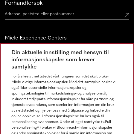
Forhandlersøk
Miele Experience Centers
Miele Experience Center Nesbru
Din aktuelle innstilling med hensyn til
informasjonskapsler som krever
Miele Outlet Nesbru
samtykke
For å sikre at nettstedet vårt fungerer som det skal, bruker
Nyhetsbrev
Miele viktige informasjonskapsler. Med ditt samtykke bruker vi
også ikke-essensielle informasjonskapsler og
sporingsteknologier til markedsførings- og analyseformål,
inkludert tredjeparts informasjonskapsler fra våre partnere og
tjenesteleverandører, som samler inn informasjon om din bruk
av nettstedet og hjelper oss med å tilpasse og forbedre din
online opplevelse. Informasjonskapslene brukes også til
personalisering av annonser. Under et eget samtykke («Full
personalisering») bruker vi Bloomreach-informasjonskapsler
og andre sporingsteknologier for å samle inn informasjon om