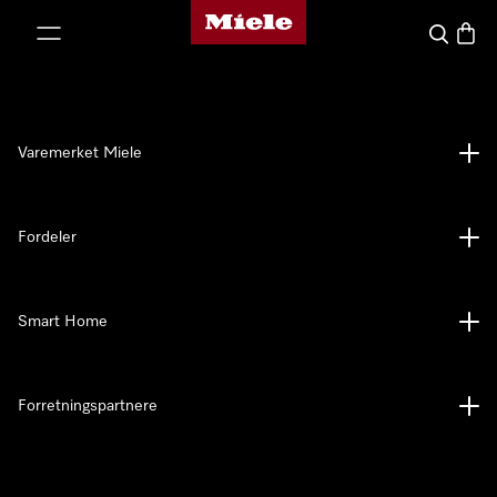
Mieles hjemmeside
 til innhold
Søk
Handl
Varemerket Miele
Fordeler
Smart Home
Forretningspartnere